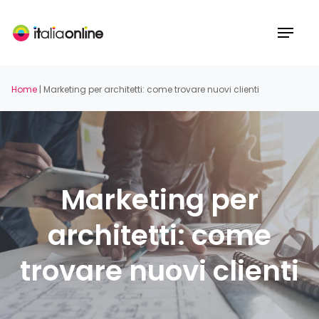
Skip
to
Menu
main
content
Home
|
Marketing per architetti: come trovare nuovi clienti
Marketing per
architetti: come
trovare nuovi clienti