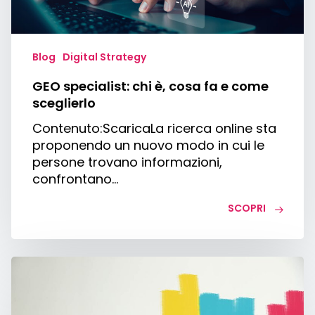
come
sceglierlo
Blog
Digital Strategy
GEO specialist: chi è, cosa fa e come
sceglierlo
Contenuto:ScaricaLa ricerca online sta
proponendo un nuovo modo in cui le
persone trovano informazioni,
confrontano…
SCOPRI
PGCasa:
cos’è,
come
funziona