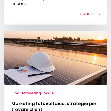
essere…
SCOPRI
Marketing
fotovoltaico:
strategie
per
trovare
clienti
Blog
Marketing Locale
Marketing fotovoltaico: strategie per
trovare clienti