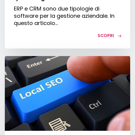
ERP e CRM sono due tipologie di
software per la gestione aziendale. In
questo articolo…
SCOPRI
Local
SEO:
cos’è,
come
funziona
e
come
farla
bene