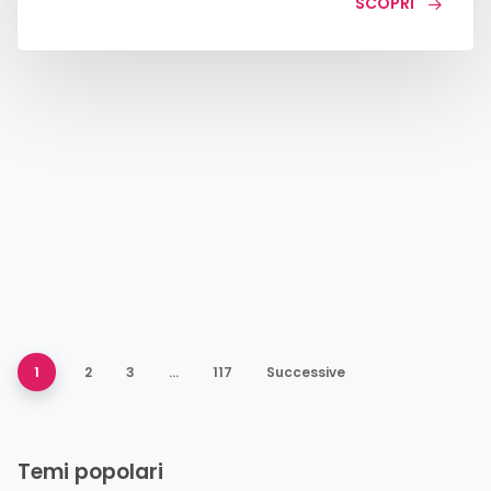
SCOPRI
1
2
3
…
117
Successive
Temi popolari