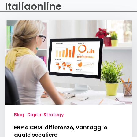
Italiaonline
ERP
e
CRM:
differenze,
vantaggi
e
quale
scegliere
Blog
Digital Strategy
ERP e CRM: differenze, vantaggi e
quale scegliere