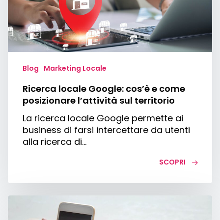
come
posizionare
l’attività
sul
territorio
Blog
Marketing Locale
Ricerca locale Google: cos’è e come
posizionare l’attività sul territorio
La ricerca locale Google permette ai
business di farsi intercettare da utenti
alla ricerca di…
SCOPRI
Come
registrare