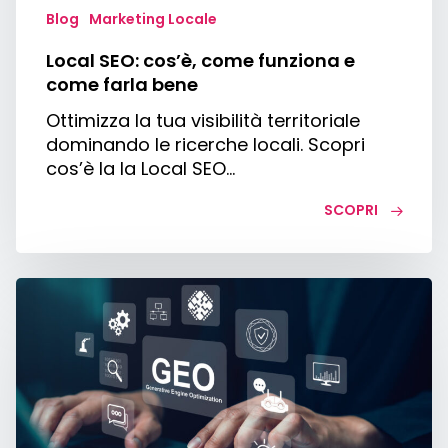
Blog
Marketing Locale
Local SEO: cos’è, come funziona e
come farla bene
Ottimizza la tua visibilità territoriale
dominando le ricerche locali. Scopri
cos’è la la Local SEO…
SCOPRI
GEO
specialist:
chi
è,
cosa
fa
e