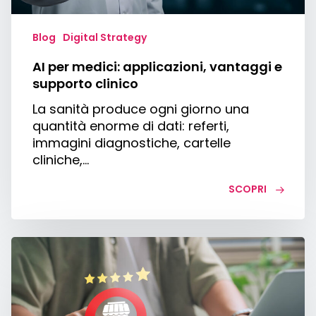
Blog
Digital Strategy
AI per medici: applicazioni, vantaggi e
supporto clinico
La sanità produce ogni giorno una
quantità enorme di dati: referti,
immagini diagnostiche, cartelle
cliniche,…
SCOPRI
Ricerca
locale
Google:
cos’è
e