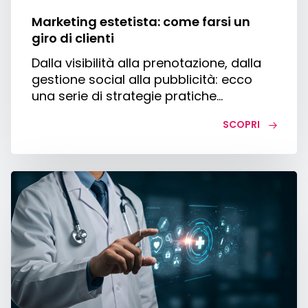
Marketing estetista: come farsi un
giro di clienti
Dalla visibilità alla prenotazione, dalla
gestione social alla pubblicità: ecco
una serie di strategie pratiche…
SCOPRI
AI
per
medici:
applicazioni,
vantaggi
e
supporto
clinico