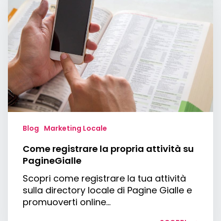
la
propria
attività
su
PagineGialle
Blog
Marketing Locale
Come registrare la propria attività su
PagineGialle
Scopri come registrare la tua attività
sulla directory locale di Pagine Gialle e
promuoverti online…