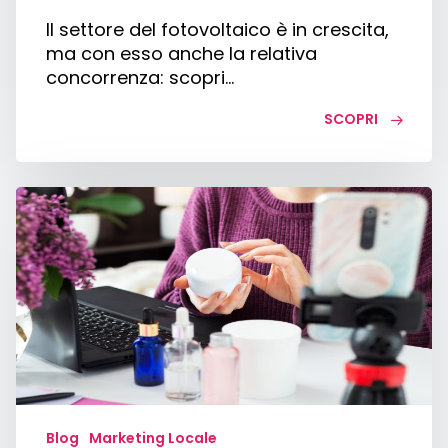
Il settore del fotovoltaico è in crescita,
ma con esso anche la relativa
concorrenza: scopri…
SCOPRI
Marketing
estetista:
come
farsi
un
giro
di
clienti
Blog
Marketing Locale