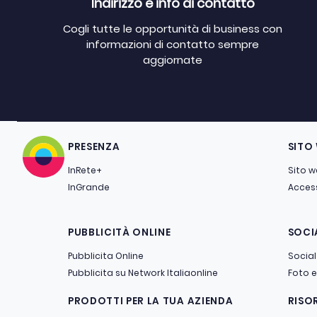
Indirizzo e info di contatto
Cogli tutte le opportunità di business con
informazioni di contatto sempre
aggiornate
PRESENZA
SITO
InRete+
Sito 
InGrande
Access
PUBBLICITÀ ONLINE
SOCI
Pubblicita Online
Social
Pubblicita su Network Italiaonline
Foto e
PRODOTTI PER LA TUA AZIENDA
RISO