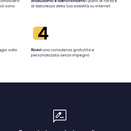
conoscerti
Analizziamo e identifichiamo
i punti di forza e
ati sono
di debolezza della tua visibilità su internet
gio sulla
Ricevi
una consulenza gratutita e
personalizzata senza impegno