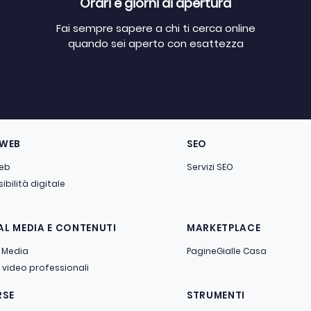
Orari e giorni di apertura
Fai sempre sapere a chi ti cerca online
quando sei aperto con esattezza
 WEB
SEO
web
Servizi SEO
ibilità digitale
AL MEDIA E CONTENUTI
MARKETPLACE
 Media
PagineGialle Casa
 video professionali
RSE
STRUMENTI