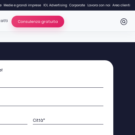
e
Medie e grandi imprese
IOL Advertising
Corporate
Lavora con noi
Area clienti
atti
Consulenza gratuita
o!
Città*