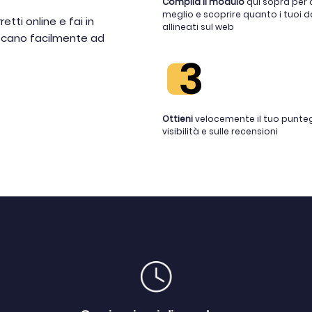
Compila il modulo
qui sopra per 
meglio e scoprire quanto i tuoi d
etti online e fai in
allineati sul web
escano facilmente ad
Ottieni
velocemente il tuo punteg
visibilità e sulle recensioni