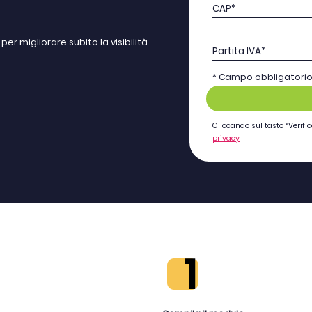
CAP*
r migliorare subito la visibilità
Partita IVA*
* Campo obbligatori
Cliccando sul tasto “Verifica
privacy