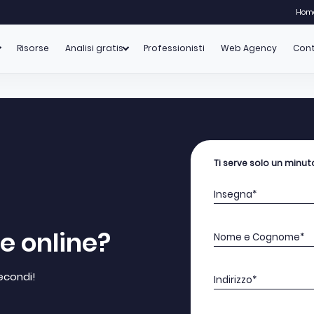
Hom
Risorse
Analisi gratis
Professionisti
Web Agency
Cont
Ti serve solo un minut
Insegna*
le online?
Nome e Cognome*
econdi!
Indirizzo*