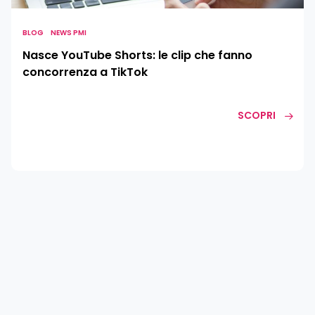
fanno
concorrenza
BLOG
NEWS PMI
a
Nasce YouTube Shorts: le clip che fanno
TikTok
concorrenza a TikTok
SCOPRI