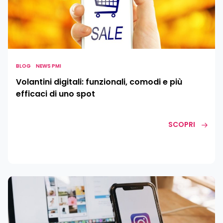
funzionali,
comodi
e
più
efficaci
di
BLOG
NEWS PMI
uno
Volantini digitali: funzionali, comodi e più
spot
efficaci di uno spot
SCOPRI
Instagram:
la
nuova
funzione