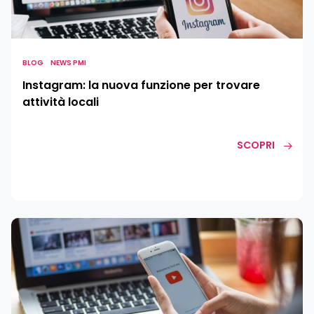
per
trovare
attività
locali
BLOG
NEWS PMI
Instagram: la nuova funzione per trovare
attività locali
SCOPRI
Nasce
YouTube
Shorts:
le
clip
che