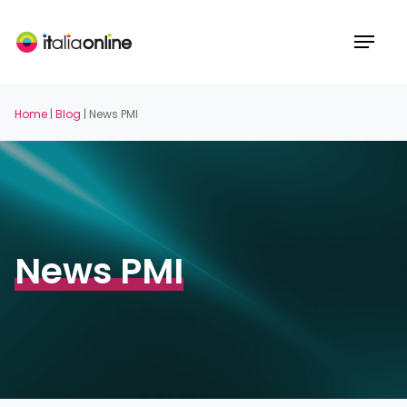
Skip
to
Menu
main
content
Home
|
Blog
|
News PMI
News PMI