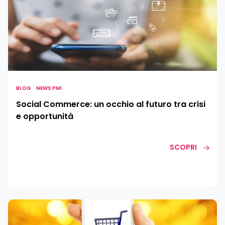
Social
Commerce:
un
occhio
al
futuro
tra
crisi
BLOG
NEWS PMI
e
Social Commerce: un occhio al futuro tra crisi
opportunità
e opportunità
SCOPRI
Volantini
digitali: