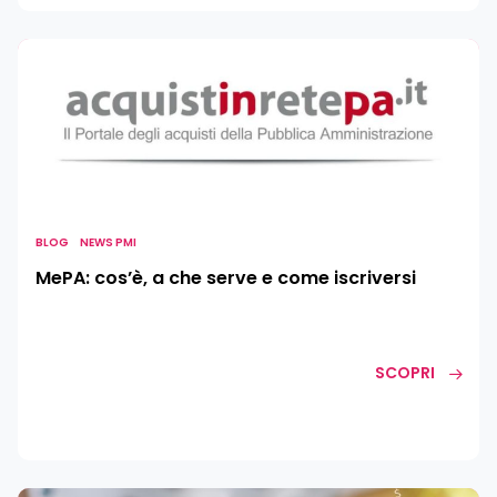
MePA:
cos’è,
a
che
serve
e
come
iscriversi
BLOG
NEWS PMI
MePA: cos’è, a che serve e come iscriversi
SCOPRI