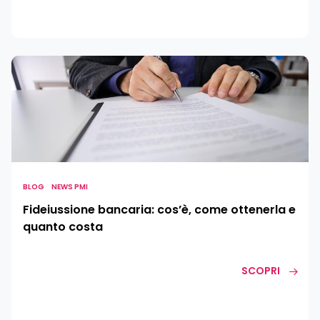
Fideiussione
bancaria:
cos’è,
come
ottenerla
e
quanto
costa
BLOG
NEWS PMI
Fideiussione bancaria: cos’è, come ottenerla e
quanto costa
SCOPRI