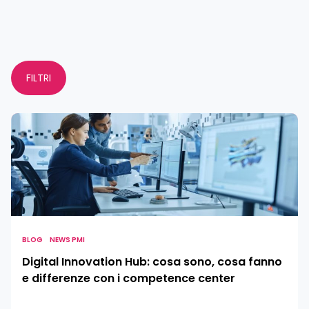
FILTRI
Digital
Innovation
Hub:
cosa
sono,
cosa
fanno
e
BLOG
NEWS PMI
differenze
Digital Innovation Hub: cosa sono, cosa fanno
con
e differenze con i competence center
i
competence