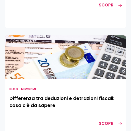
center
SCOPRI
Differenza
tra
deduzioni
e
detrazioni
fiscali:
cosa
c’è
BLOG
NEWS PMI
da
Differenza tra deduzioni e detrazioni fiscali:
sapere
cosa c’è da sapere
SCOPRI