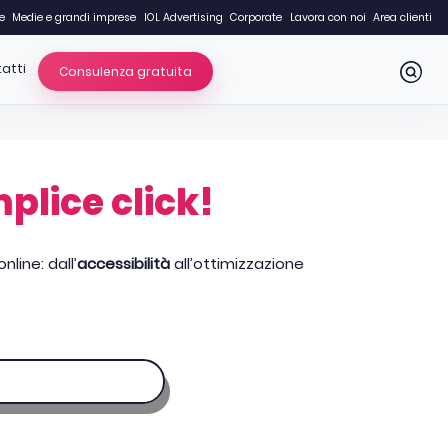
e
Medie e grandi imprese
IOL Advertising
Corporate
Lavora con noi
Area clienti
atti
Consulenza gratuita
mplice click!
line: dall’
accessibilità
all’ottimizzazione