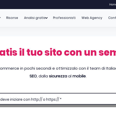
Hom
Risorse
Analisi gratis
Professionisti
Web Agency
Cont
tis il tuo sito con un se
ommerce in pochi secondi e ottimizzalo con il team di Italiaon
SEO
, dalla
sicurezza
al
mobile
.
ve iniziare con http:// o https:// *