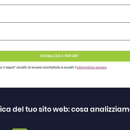
VISUALIZZA IL REPORT
 il report” accetti di essere ricontattato e accetti l’
informativa privacy
fica del tuo sito web: cosa analizziam