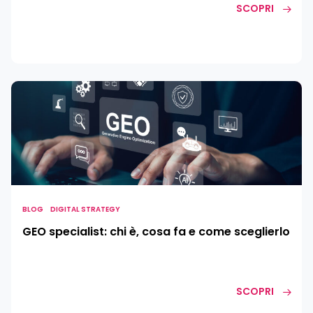
SCOPRI
GEO
specialist:
chi
è,
cosa
fa
e
come
BLOG
DIGITAL STRATEGY
sceglierlo
GEO specialist: chi è, cosa fa e come sceglierlo
SCOPRI