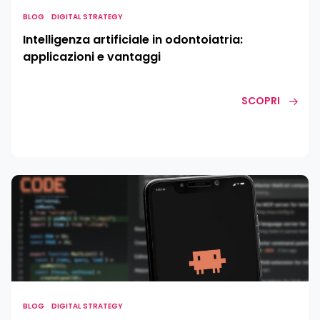
BLOG
DIGITAL STRATEGY
Intelligenza artificiale in odontoiatria:
applicazioni e vantaggi
SCOPRI
Claude
Code:
cos’è,
come
funziona
e
quanto
costa
BLOG
DIGITAL STRATEGY