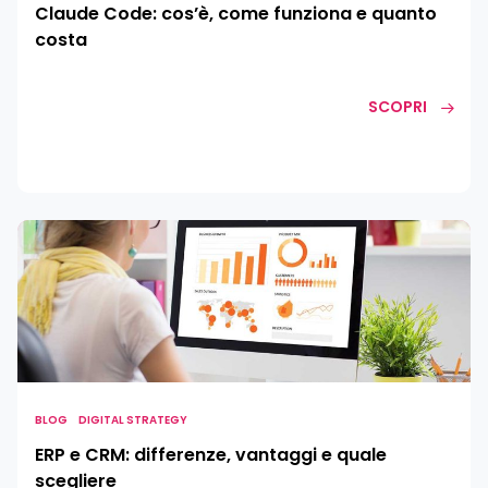
Claude Code: cos’è, come funziona e quanto
costa
SCOPRI
ERP
e
CRM:
differenze,
vantaggi
e
quale
scegliere
BLOG
DIGITAL STRATEGY
ERP e CRM: differenze, vantaggi e quale
scegliere