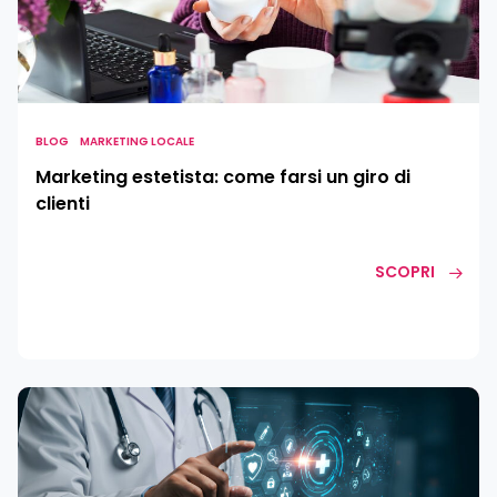
come
farsi
un
giro
di
clienti
BLOG
MARKETING LOCALE
Marketing estetista: come farsi un giro di
clienti
SCOPRI
AI
per
medici:
applicazioni,