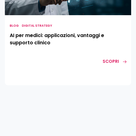
vantaggi
e
supporto
clinico
BLOG
DIGITAL STRATEGY
AI per medici: applicazioni, vantaggi e
supporto clinico
SCOPRI