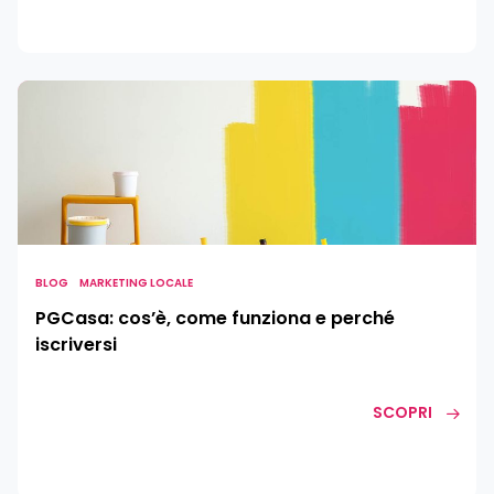
PGCasa:
cos’è,
come
funziona
e
perché
iscriversi
BLOG
MARKETING LOCALE
PGCasa: cos’è, come funziona e perché
iscriversi
SCOPRI