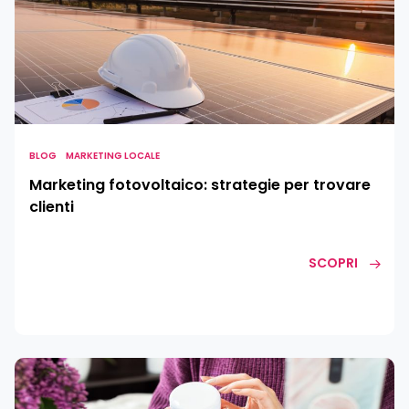
fotovoltaico:
strategie
per
trovare
clienti
BLOG
MARKETING LOCALE
Marketing fotovoltaico: strategie per trovare
clienti
SCOPRI
Marketing
estetista: