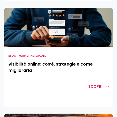
Visibilità
online:
cos’è,
strategie
e
come
migliorarla
BLOG
MARKETING LOCALE
Visibilità online: cos’è, strategie e come
migliorarla
SCOPRI
Marketing