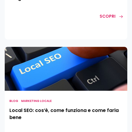
SCOPRI
Local
SEO:
cos’è,
come
funziona
e
come
farla
BLOG
MARKETING LOCALE
bene
Local SEO: cos’è, come funziona e come farla
bene