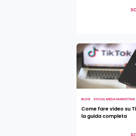
SC
Come
fare
video
su
TikTok:
la
guida
completa
BLOG
SOCIAL MEDIA MARKETING
Come fare video su T
la guida completa
SC