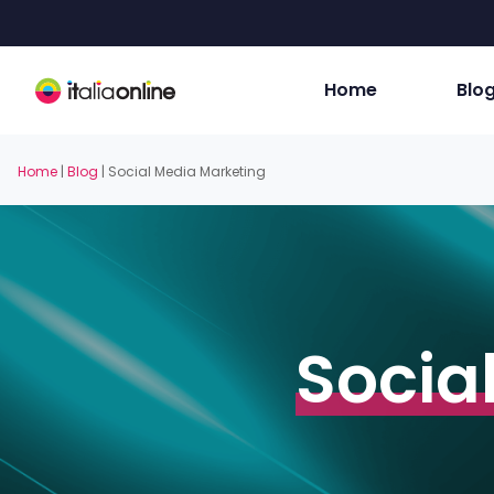
Skip
to
main
content
Home
Blo
Home
|
Blog
|
Social Media Marketing
Socia