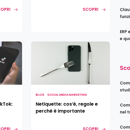
OPRI
SCOPRI
Clau
funz
ERP 
e qu
Netiquette:
cos’è,
regole
e
Sco
perché
è
Come
importante
stud
BLOG
SOCIAL MEDIA MARKETING
ikTok:
Netiquette: cos’è, regole e
Come
perché è importante
nel 
Come
OPRI
SCOPRI