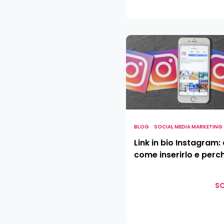
Link
in
bio
Instagram:
cos’è,
come
inserirlo
e
BLOG
SOCIAL MEDIA MARKETING
perché
Link in bio Instagram: 
farlo
come inserirlo e perch
SC