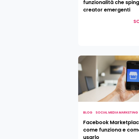
funzionalità che sping
creator emergenti
SC
Facebook
Marketplace:
come
funziona
e
come
usarlo
BLOG
SOCIAL MEDIA MARKETING
Facebook Marketplac
come funziona e com
usarlo