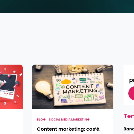
Content
marketing:
p
cos’è,
come
farlo
e
strategie
Tem
vincenti
BLOG
SOCIAL MEDIA MARKETING
Content marketing: cos’è,
Band