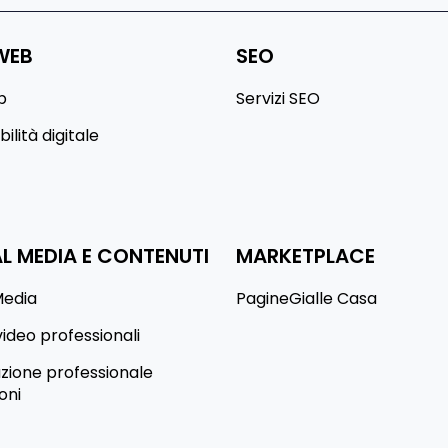
WEB
SEO
b
Servizi SEO
ilità digitale
L MEDIA E CONTENUTI
MARKETPLACE
Media
PagineGialle Casa
video professionali
ione professionale
oni