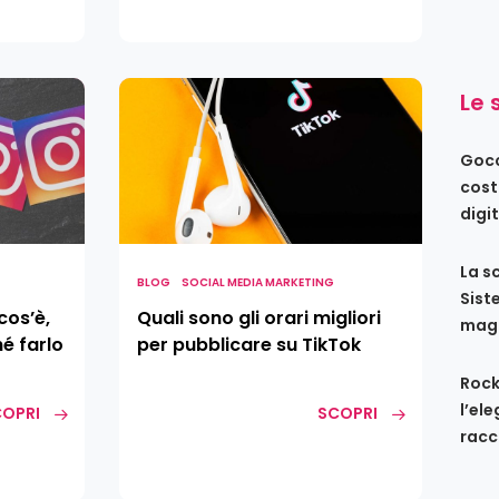
Quali
Le 
sono
gli
Gocc
orari
cost
migliori
digi
per
pubblicare
La s
su
BLOG
SOCIAL MEDIA MARKETING
Sist
TikTok
cos’è,
Quali sono gli orari migliori
maga
é farlo
per pubblicare su TikTok
Rock
l’el
OPRI
SCOPRI
racc