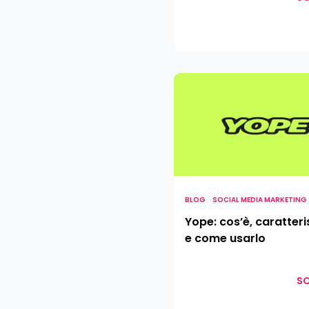
Yope:
cos’è,
caratteristiche
e
come
usarlo
BLOG
SOCIAL MEDIA MARKETING
Yope: cos’è, caratteri
e come usarlo
SC