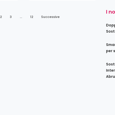
I n
2
3
…
12
Successive
Dopp
Sost
Smar
per 
Sost
Inte
Abru