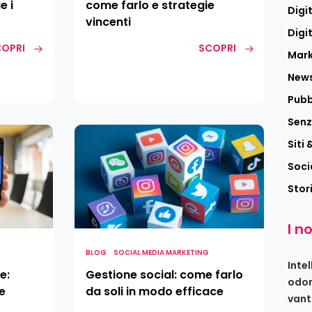
e i
come farlo e strategie
Digi
vincenti
Digi
OPRI
SCOPRI
Mark
News
Pubb
Senz
Gestione
Siti
social:
come
Soci
farlo
Stor
da
soli
I no
in
modo
BLOG
SOCIAL MEDIA MARKETING
efficace
Intel
e:
Gestione social: come farlo
odon
e
da soli in modo efficace
vant