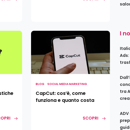
salo
I n
CapCut:
cos’è,
come
Ital
funziona
Ads:
e
tras
quanto
costa
Dall
conq
BLOG
SOCIAL MEDIA MARKETING
tra 
stiche
CapCut: cos’è, come
crea
funziona e quanto costa
ADV 
OPRI
SCOPRI
prep
guid