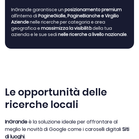
InGrande garantisce un
posizionamento premium
all’interno di
PagineGialle, PagineBianche e Virgilio
Aziende
nelle ricerche per categoria e area
geografica e
massimizza la visibilità
della tua
azienda e le sue sedi
nelle ricerche a livello nazionale
.
Le opportunità delle
ricerche locali
InGrande
è la soluzione ideale per affrontare al
meglio le novità di Google come i caroselli digitali
Siti
di luoghi
.