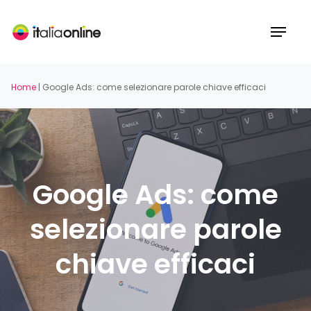
Skip
to
Menu
main
content
Home
|
Google Ads: come selezionare parole chiave efficaci
Google Ads: come
selezionare parole
chiave efficaci