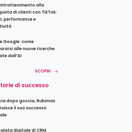
’intrattenimento alla
uista di clienti con TikTok:
AI, performance e
tività
e Google: come
ararsi alle nuove ricerche
ate dall’AI
SCOPRI
storie di successo
ia dopo goccia, Rubimax
ruisce il suo successo
tale
calata digitale di CRM