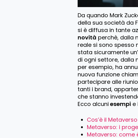
Da quando Mark Zucke
della sua società da 
si è diffusa in tante 
novità
perchè, dalla na
reale si sono spesso m
stata sicuramente un’e
di ogni settore, dalla
per esempio, ha annu
nuova funzione chiam
partecipare alle riuni
tanti i brand, apparte
che stanno investen
Ecco alcuni
esempi
e 
Cos’è il Metaverso
Metaverso: i proge
Metaverso: come è