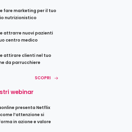
 fare marketing per il tuo
io nutrizionistico
 attrarre nuovi pazienti
tuo centro medico
 attirare clienti nel tuo
ne da parrucchiere
SCOPRI
ostri webinar
iaonline presenta Netflix
 come l’attenzione si
forma in azione e valore