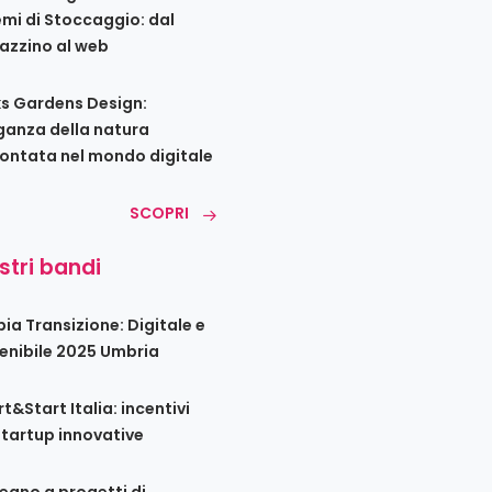
emi di Stoccaggio: dal
zzino al web
s Gardens Design:
eganza della natura
ontata nel mondo digitale
SCOPRI
ostri bandi
ia Transizione: Digitale e
enibile 2025 Umbria
t&Start Italia: incentivi
startup innovative
egno a progetti di