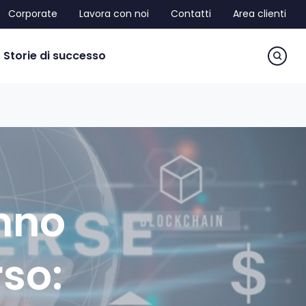
Corporate
Lavora con noi
Contatti
Area clienti
sea
Storie di successo
nno
so: