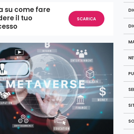
da su come fare
DI
ere il tuo
SCARICA
cesso
DI
MA
NE
PU
SE
SI
SO