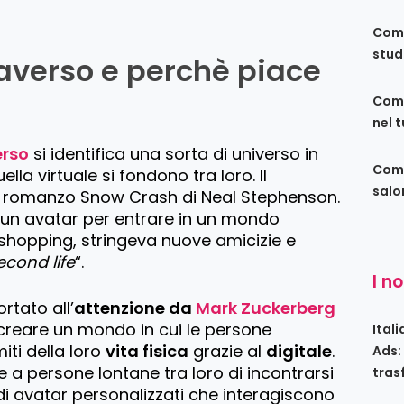
Come
stud
taverso e perchè piace
Come
nel 
rso
si identifica una sorta di universo in
Come
uella virtuale si fondono tra loro. Il
salo
l romanzo Snow Crash di Neal Stephenson.
 un avatar per entrare in un mondo
 shopping, stringeva nuove amicizie e
econd life
“.
I n
ortato all’
attenzione da
Mark Zuckerberg
è creare un mondo in cui le persone
Ital
iti della loro
vita fisica
grazie al
digitale
.
Ads:
 a persone lontane tra loro di incontrarsi
tras
di avatar personalizzati che interagiscono