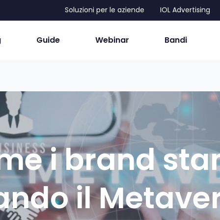
Soluzioni per le aziende
IOL Advertising
g
Guide
Webinar
Bandi
me i brand sta
ando il Metaver