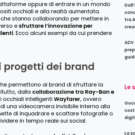
iattaforme oppure di entrare in un mondo
Dall
ositi occhiali e alla realtà aumentata.
conq
d che stanno collaborando per mettere in
tra 
verso e
sfruttare l’innovazione per
crea
ienti
. Ecco alcuni esempi da cui prendere
ADV 
prep
guid
i progetti dei brand
che permettono ai brand di sfruttare la
Le 
itutto, dalla
collaborazione tra Ray-Ban e
 occhiali intelligenti
Wayfarer
, ovvero
Gocc
di una videocamera invisibile interna alla
cost
ette di inquadrare e scattare fotografie o
digi
videre in tempo reale sui social.
La s