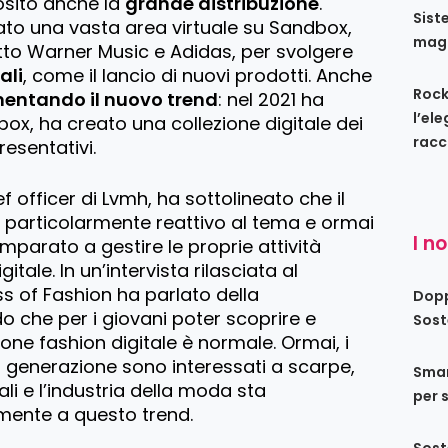
iosito anche la
grande distribuzione
.
Sist
to una vasta area virtuale su Sandbox,
maga
to Warner Music e Adidas, per svolgere
ali
, come il lancio di nuovi prodotti. Anche
Rock
mentando il nuovo trend
: nel 2021 ha
l’el
 box, ha creato una collezione digitale dei
racc
resentativi.
ef officer di Lvmh, ha sottolineato che il
 particolarmente reattivo al tema e ormai
I n
mparato a gestire le proprie attività
itale. In un’intervista rilasciata al
 of Fashion ha parlato della
Dopp
o che per i giovani poter scoprire e
Sost
one fashion digitale è normale. Ormai, i
 generazione sono interessati a scarpe,
Smar
tali e l’industria della moda sta
per 
mente a questo trend.
Sost