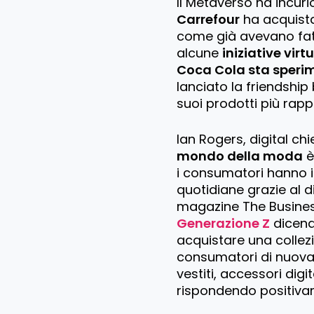
Il Metaverso ha incur
Carrefour
ha acquista
come già avevano fat
alcune
iniziative virtu
Coca Cola sta speri
lanciato la friendship
suoi prodotti più rapp
Ian Rogers, digital chi
mondo della moda
è
i consumatori hanno i
quotidiane grazie al dig
magazine The Business
Generazione Z
dicend
acquistare una collezi
consumatori di nuova
vestiti, accessori digi
rispondendo positiva