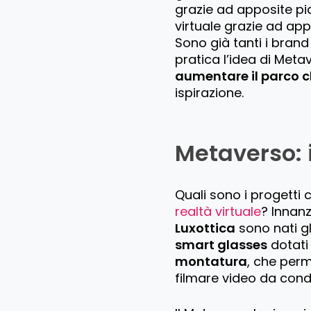
grazie ad apposite p
virtuale grazie ad app
Sono già tanti i bran
pratica l’idea di Meta
aumentare il parco cl
ispirazione.
Metaverso: 
Quali sono i progetti 
realtà virtuale
? Innanz
Luxottica
sono nati gli
smart glasses
dotati 
montatura
, che perm
filmare video da condi