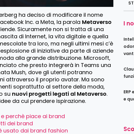
ST
rberg ha deciso di modificare il nome
Facebook Inc. a Meta, la parola
Metaverso
I no
aziende. Sicuramente non si tratta di una
scita di Internet, la vita digitale e quella
Intel
escolate tra loro, ma negli ultimi mesi c’è
odon
splosione di iniziative da parte di aziende
vant
 moda alla grande distribuzione. Microsoft,
nciato che presto integrerà in Teams una
Clau
ata Mush, dove gli utenti potranno
funz
oni attraverso il proprio avatar. Ma sono
nenti soprattutto al settore della moda,
ERP 
do su
nuovi progetti legati al Metaverso
.
e qu
idee da cui prendere ispirazione.
 e perchè piace ai brand
tti dei brand
Sco
 usato dai brand fashion