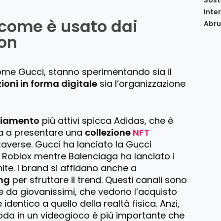
Inte
come è usato dai
Abru
on
ome Gucci, stanno sperimentando sia il
zioni in forma digitale
sia l’organizzazione
liamento
più attivi spicca Adidas, che è
da a presentare una
collezione
NFT
averse. Gucci ha lanciato la Gucci
Roblox mentre Balenciaga ha lanciato i
nite. I brand si affidano anche a
ng
per sfruttare il trend. Questi canali sono
 da giovanissimi, che vedono l’acquisto
 identico a quello della realtà fisica. Anzi,
oda in un videogioco è più importante che