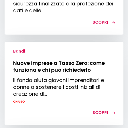
sicurezza finalizzato alla protezione dei
dati e delle…
SCOPRI
Nuove
Imprese
Bandi
a
Nuove Imprese a Tasso Zero: come
Tasso
funziona e chi può richiederlo
Zero:
come
Il fondo aiuta giovani imprenditori e
funziona
donne a sostenere i costi iniziali di
e
creazione di…
chi
CHIUSO
può
richiederlo
SCOPRI