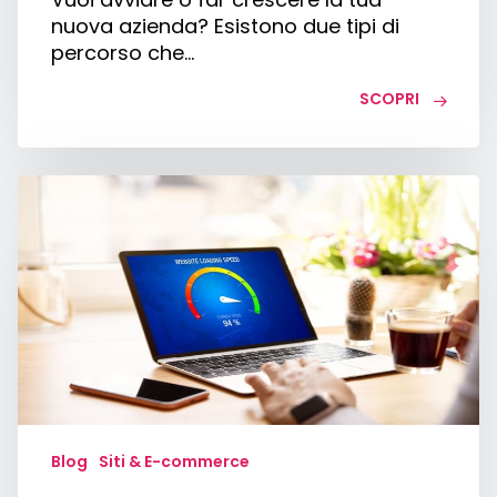
nuova azienda? Esistono due tipi di
percorso che…
SCOPRI
Velocità
sito
web:
come
influenza
la
SEO
Blog
Siti & E-commerce