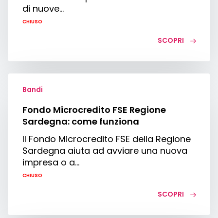
della
di nuove…
Regione
CHIUSO
Puglia
SCOPRI
Fondo
Microcredito
Bandi
FSE
Fondo Microcredito FSE Regione
Regione
Sardegna: come funziona
Sardegna:
come
Il Fondo Microcredito FSE della Regione
funziona
Sardegna aiuta ad avviare una nuova
impresa o a…
CHIUSO
SCOPRI