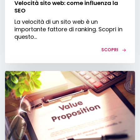
Velocità sito web: come influenza la
SEO
La velocità di un sito web è un
importante fattore di ranking. Scopri in
questo…
SCOPRI
Value
Proposition:
5
consigli
per
un’efficace
Proposta
di
Valore