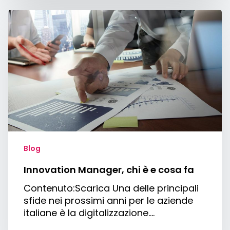
Innovation
Manager,
chi
è
e
cosa
fa
Blog
Innovation Manager, chi è e cosa fa
Contenuto:Scarica Una delle principali
sfide nei prossimi anni per le aziende
italiane è la digitalizzazione.…