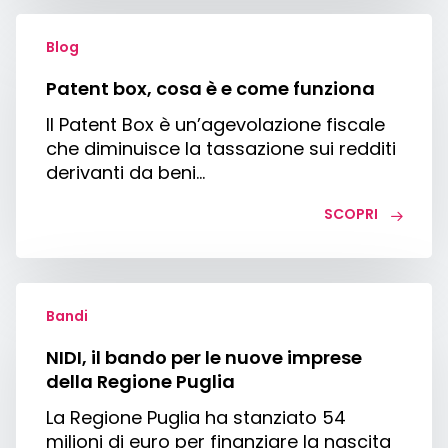
Patent
box,
Blog
cosa
Patent box, cosa è e come funziona
è
e
Il Patent Box è un’agevolazione fiscale
come
che diminuisce la tassazione sui redditi
funziona
derivanti da beni…
SCOPRI
NIDI,
il
Bandi
bando
NIDI, il bando per le nuove imprese
per
della Regione Puglia
le
nuove
La Regione Puglia ha stanziato 54
imprese
milioni di euro per finanziare la nascita