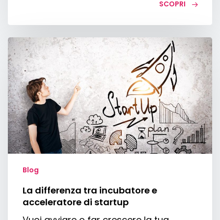
SCOPRI
La
differenza
tra
incubatore
e
acceleratore
di
startup
Blog
La differenza tra incubatore e
acceleratore di startup
Vuoi avviare o far crescere la tua