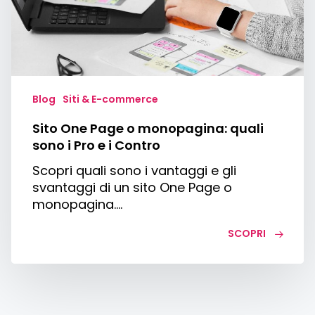
quali
sono
i
Pro
e
i
Blog
Siti & E-commerce
Contro
Sito One Page o monopagina: quali
sono i Pro e i Contro
Scopri quali sono i vantaggi e gli
svantaggi di un sito One Page o
monopagina.…
SCOPRI