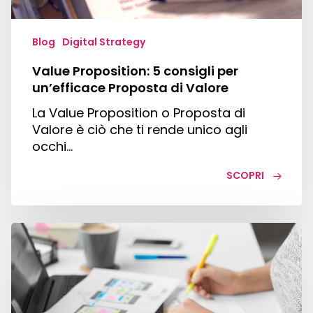
Blog
Digital Strategy
Value Proposition: 5 consigli per
un’efficace Proposta di Valore
La Value Proposition o Proposta di
Valore è ciò che ti rende unico agli
occhi…
SCOPRI
Sito
One
Page
o
monopagina: