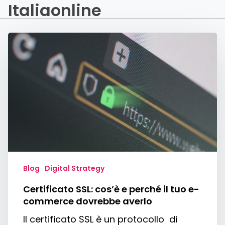
Italiaonline
Certificato
SSL:
cos’è
e
perché
il
tuo
e-
commerce
dovrebbe
averlo
Blog
Digital Strategy
Certificato SSL: cos’è e perché il tuo e-
commerce dovrebbe averlo
Il certificato SSL è un protocollo di