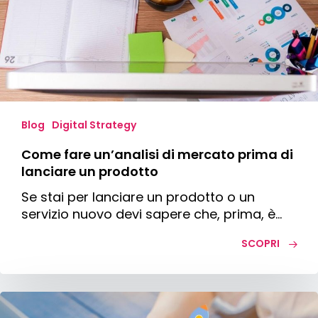
mercato
prima
di
lanciare
un
prodotto
Blog
Digital Strategy
Come fare un’analisi di mercato prima di
lanciare un prodotto
Se stai per lanciare un prodotto o un
servizio nuovo devi sapere che, prima, è…
SCOPRI
Cos’è
la