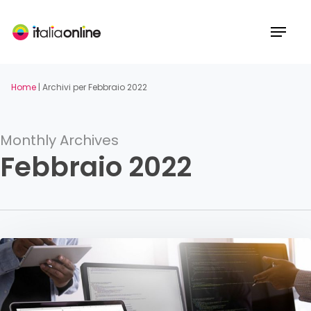
Skip
to
Menu
main
content
Home
|
Archivi per Febbraio 2022
Monthly Archives
Febbraio 2022
Si
può
usare
Google