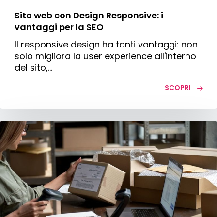
Sito web con Design Responsive: i
vantaggi per la SEO
Il responsive design ha tanti vantaggi: non
solo migliora la user experience all'interno
del sito,…
SCOPRI
Come
funziona
la
spedizione
assicurata
perchè
è
utile