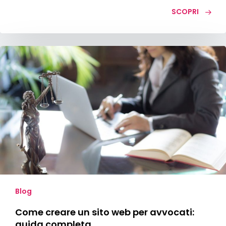
SCOPRI
Come
creare
un
sito
web
per
avvocati:
guida
completa
Blog
Come creare un sito web per avvocati:
guida completa