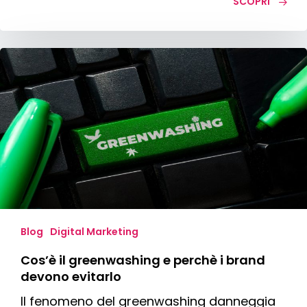
SCOPRI
Cos’è
il
greenwashing
e
perchè
i
brand
devono
evitarlo
Blog
Digital Marketing
Cos’è il greenwashing e perchè i brand
devono evitarlo
Il fenomeno del greenwashing danneggia