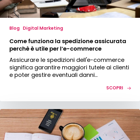
per
l’e-
commerce
Blog
Digital Marketing
Come funziona la spedizione assicurata
perchè è utile per l’e-commerce
Assicurare le spedizioni dell'e-commerce
significa garantire maggiori tutele ai clienti
e poter gestire eventuali danni…
SCOPRI
Come
fare
un’analisi
di