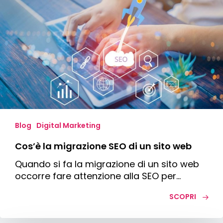
migrazione
SEO
di
un
sito
web
Blog
Digital Marketing
Cos’è la migrazione SEO di un sito web
Quando si fa la migrazione di un sito web
occorre fare attenzione alla SEO per…
SCOPRI