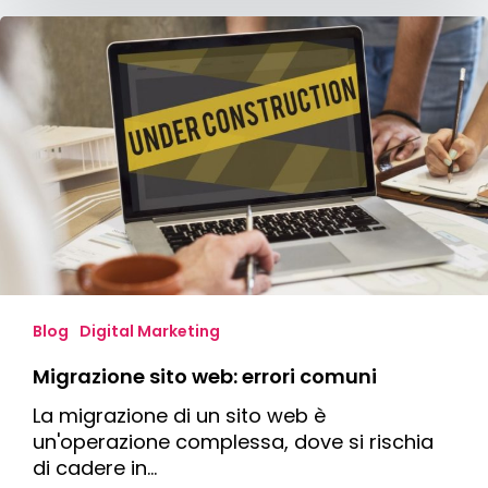
Migrazione
sito
web:
errori
comuni
Blog
Digital Marketing
Migrazione sito web: errori comuni
La migrazione di un sito web è
un'operazione complessa, dove si rischia
di cadere in…