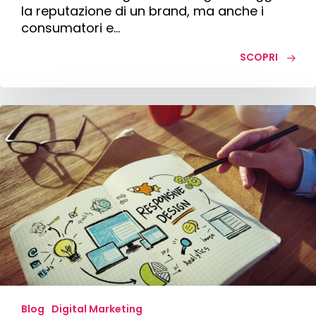
la reputazione di un brand, ma anche i
consumatori e…
SCOPRI
Sito
web
con
Design
Responsive:
i
vantaggi
per
la
SEO
Blog
Digital Marketing