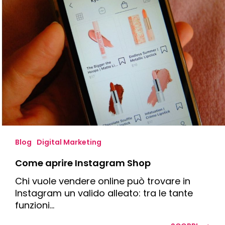
Come
aprire
Instagram
Shop
Blog
Digital Marketing
Come aprire Instagram Shop
Chi vuole vendere online può trovare in
Instagram un valido alleato: tra le tante
funzioni…