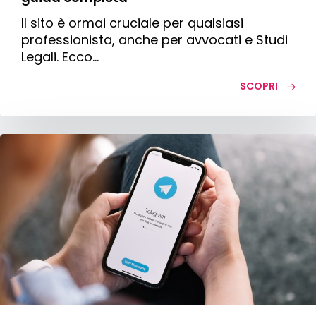
Il sito è ormai cruciale per qualsiasi
professionista, anche per avvocati e Studi
Legali. Ecco…
SCOPRI
Come
usare
gli
annunci
telegram
per
la
tua
attività