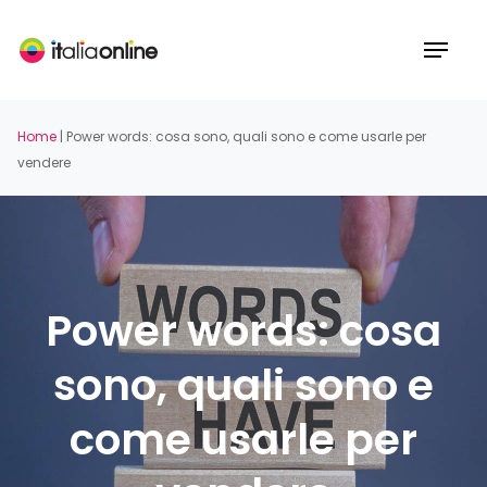
Skip
to
Menu
main
content
Home
|
Power words: cosa sono, quali sono e come usarle per
vendere
Power words: cosa
sono, quali sono e
come usarle per