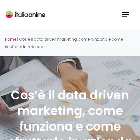
Skip
to
Menu
main
content
Home
|
Cos’è il data driven marketing, come funziona e come
sfruttarlo in azienda
Cos’è il data driven
marketing, come
funziona e come