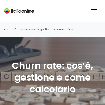
Skip
to
Menu
main
content
Home
|
Churn rate: cos’è, gestione e come calcolarlo
Churn rate: cos’è,
gestione e come
calcolarlo