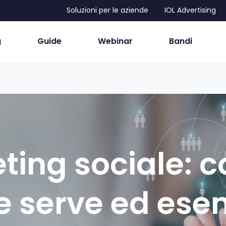
Soluzioni per le aziende
IOL Advertising
g
Guide
Webinar
Bandi
ting sociale: co
e serve ed ese