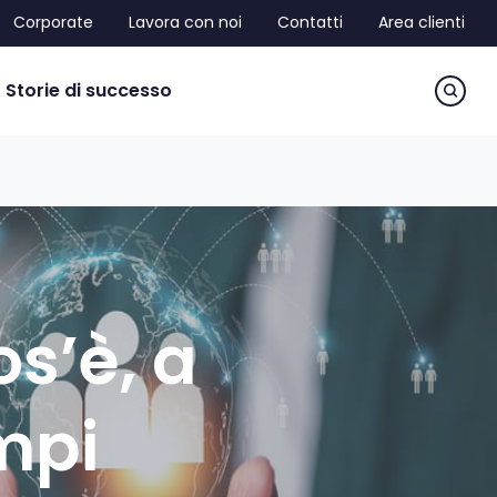
Corporate
Lavora con noi
Contatti
Area clienti
sea
Storie di successo
s’è, a
mpi