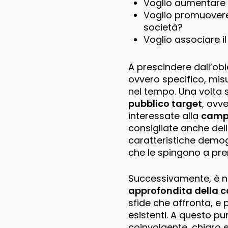
Voglio aumentare
Voglio promuovere
società?
Voglio associare 
A prescindere dall’obi
ovvero specifico, misur
nel tempo. Una volta s
pubblico target
, ovv
interessate alla
campa
consigliate anche dell
caratteristiche demog
che le spingono a pr
Successivamente, è n
approfondita della c
sfide che affronta, e p
esistenti. A questo p
coinvolgente, chiaro e