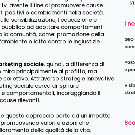
ST
in tv, avente il fine di promuovere cause
i positivi o cambiamenti nella società.
lla sensibilizzazione, l’educazione e
I no
l pubblico ad adottare comportamenti
alla comunità, come: promozione della
GEO s
’ambiente o lotta contro le ingiustizie
come
PGCa
keting sociale
, quindi, a differenza di
e per
on mira principalmente al profitto, ma
 collettivo. Attraverso strategie innovative
eting sociale cerca di ispirare
Visib
 e comportamentali, incoraggiando il
stra
ause rilevanti.
che questo approccio porta ad un impatto
Sco
à, promuovendo valori e azioni che
ioramento della qualità della vita.