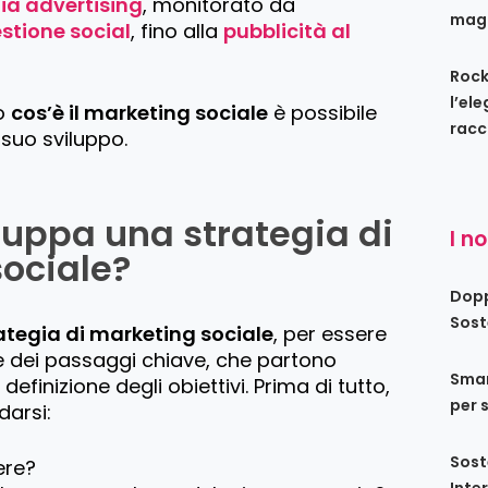
ia advertising
, monitorato da
maga
stione social
, fino alla
pubblicità al
Rock
l’el
ro
cos’è il marketing sociale
è possibile
racc
 suo sviluppo.
luppa una strategia di
I n
ociale?
Dopp
Sost
ategia di marketing sociale
, per essere
e dei passaggi chiave, che partono
Smar
efinizione degli obiettivi. Prima di tutto,
per 
darsi:
Sost
ere?
Inte