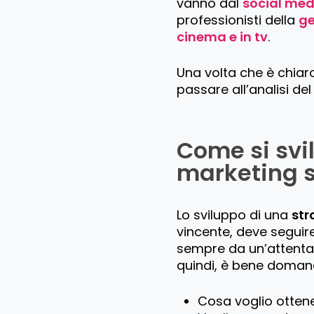
vanno dal
social med
professionisti della
ge
cinema e in tv
.
Una volta che è chia
passare all’analisi del
Come si svi
marketing s
Lo sviluppo di una
str
vincente, deve seguir
sempre da un’attenta d
quindi, è bene doman
Cosa voglio otten