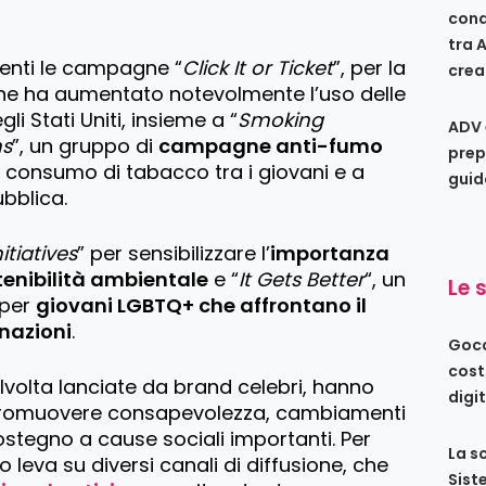
conq
tra 
enti le campagne “
Click It or Ticket
”, per la
crea
che ha aumentato notevolmente l’uso delle
li Stati Uniti, insieme a “
Smoking
ADV 
ns
”, un gruppo di
campagne anti-fumo
prep
l consumo di tabacco tra i giovani e a
guid
ubblica.
itiatives
” per sensibilizzare l’
importanza
stenibilità ambientale
e “
It Gets Better
“, un
Le 
 per
giovani LGBTQ+ che affrontano il
inazioni
.
Gocc
cost
olta lanciate da brand celebri, hanno
digi
promuovere consapevolezza, cambiamenti
tegno a cause sociali importanti. Per
La s
 leva su diversi canali di diffusione, che
Sist