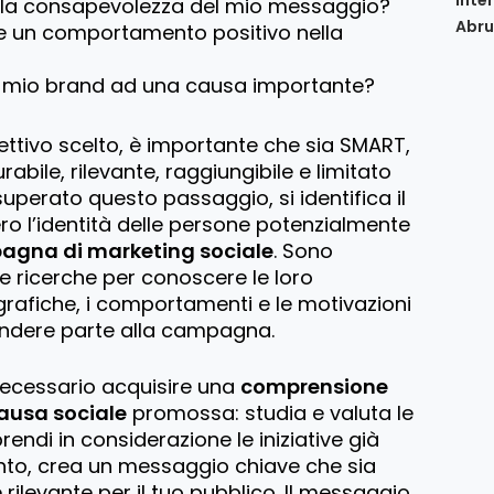
 la consapevolezza del mio messaggio?
Abru
 un comportamento positivo nella
il mio brand ad una causa importante?
ettivo scelto, è importante che sia SMART,
abile, rilevante, raggiungibile e limitato
uperato questo passaggio, si identifica il
ero l’identità delle persone potenzialmente
gna di marketing sociale
. Sono
e ricerche per conoscere le loro
rafiche, i comportamenti e le motivazioni
endere parte alla campagna.
ecessario acquisire una
comprensione
ausa sociale
promossa: studia e valuta le
rendi in considerazione le iniziative già
unto, crea un messaggio chiave che sia
 rilevante per il tuo pubblico. Il messaggio