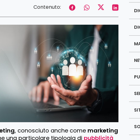
Contenuto:
DI
DI
MA
NE
PU
SE
SI
SO
eting
, conosciuto anche come
marketing
che una particolare tipologia di
pubblicità