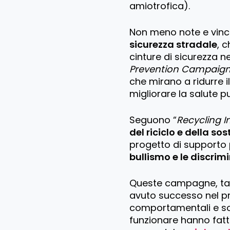
amiotrofica).
Non meno note e vinc
sicurezza stradale
, 
cinture di sicurezza neg
Prevention Campaig
che mirano a ridurre i
migliorare la salute p
Seguono “
Recycling In
del riciclo e della so
progetto di supporto
bullismo e le discrim
Queste campagne, talv
avuto successo nel 
comportamentali e sos
funzionare hanno fatto