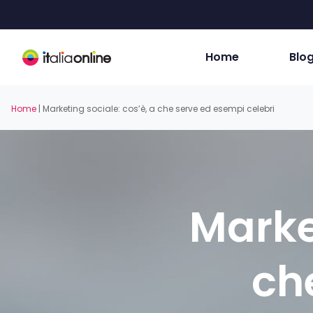
Skip
to
main
content
Home
Blo
Home
|
Marketing sociale: cos’è, a che serve ed esempi celebri
Marke
ch