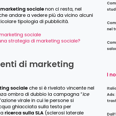
Come
i marketing sociale
non ci resta, nel
stud
he andare a vedere più da vicino alcuni
colare tipologia di pubblicità.
Come
nel 
 marketing sociale
na strategia di marketing sociale?
Come
salo
enti di marketing
I n
ing sociale
che si è rivelato vincente nel
Ital
senza ombra di dubbio la campagna “
Ice
Ads:
n’azione virale in cui le persone si
tras
qua ghiacciata sulla testa per
 la
ricerca sulla SLA
(sclerosi laterale
Dall