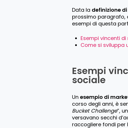
Data la
definizione d
prossimo paragrafo, c
esempi di questa parti
Esempi vincenti di
Come si sviluppa u
Esempi vinc
sociale
Un
esempio di market
corso degli anni, è 
Bucket Challenge
”, u
versavano secchi d’ac
raccogliere fondi per