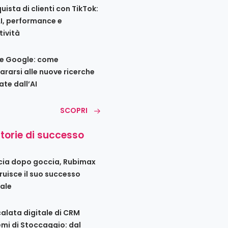
uista di clienti con TikTok:
AI, performance e
tività
e Google: come
ararsi alle nuove ricerche
ate dall’AI
SCOPRI
storie di successo
ia dopo goccia, Rubimax
ruisce il suo successo
tale
calata digitale di CRM
emi di Stoccaggio: dal