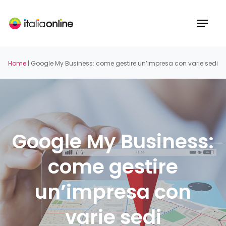
Skip
to
Menu
main
content
Home
|
Google My Business: come gestire un’impresa con varie sedi
Google My Business:
come gestire
un’impresa con
varie sedi