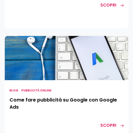
SCOPRI
Come
fare
pubblicità
su
Google
con
Google
Ads
BLOG
PUBBLICITÀ ONLINE
Come fare pubblicità su Google con Google
Ads
SCOPRI