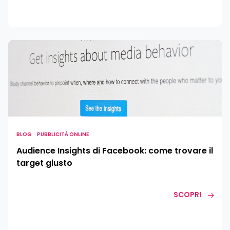
Audience
Insights
di
Facebook:
come
trovare
il
target
BLOG
PUBBLICITÀ ONLINE
giusto
Audience Insights di Facebook: come trovare il
target giusto
SCOPRI