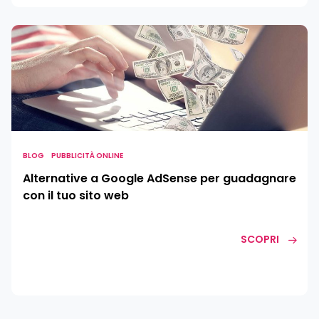
Alternative
a
Google
AdSense
per
guadagnare
con
il
BLOG
PUBBLICITÀ ONLINE
tuo
Alternative a Google AdSense per guadagnare
sito
con il tuo sito web
web
SCOPRI