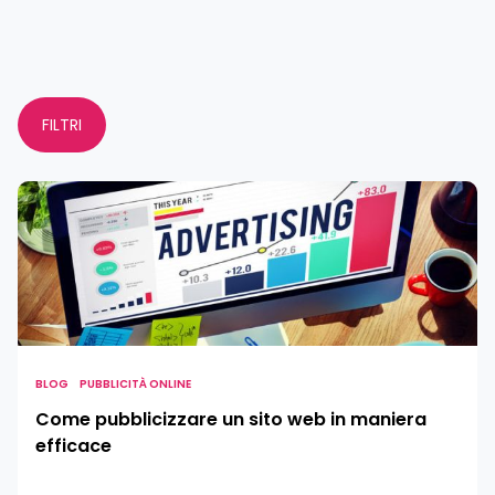
FILTRI
Come
pubblicizzare
un
sito
web
in
maniera
efficace
BLOG
PUBBLICITÀ ONLINE
Come pubblicizzare un sito web in maniera
efficace