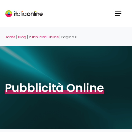
Skip
to
Menu
main
content
Home
|
Blog
|
Pubblicità Online
|
Pagina 8
Pubblicità Online