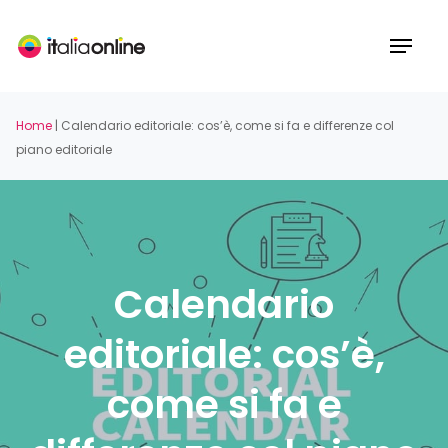
Skip
to
Menu
main
content
Home
|
Calendario editoriale: cos’è, come si fa e differenze col
piano editoriale
Calendario
editoriale: cos’è,
come si fa e