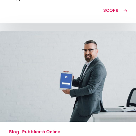
SCOPRI
Facebook
Business
Manager:
cos’è
e
come
funziona
Blog
Pubblicità Online