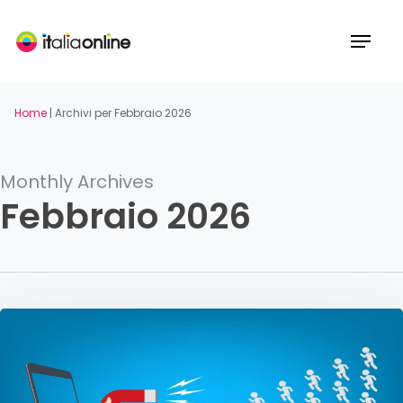
Skip
to
Menu
main
content
Home
|
Archivi per Febbraio 2026
Monthly Archives
Febbraio 2026
Viral
marketing:
cos’è,
esempi