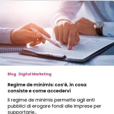
Regime
de
minimis:
cos’è,
in
cosa
consiste
e
come
accedervi
Blog
Digital Marketing
Regime de minimis: cos’è, in cosa
consiste e come accedervi
Il regime de minimis permette agli enti
pubblici di erogare fondi alle imprese per
supportarle…