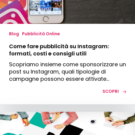
e
consigli
utili
Blog
Pubblicità Online
Come fare pubblicità su Instagram:
formati, costi e consigli utili
Scopriamo insieme come sponsorizzare un
post su Instagram, quali tipologie di
campagne possono essere attivate…
SCOPRI
Brand
reputation:
cos’è,