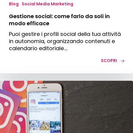
Blog
Social Media Marketing
Gestione social: come farlo da soli in
modo efficace
Puoi gestire i profili social della tua attività
in autonomia, organizzando contenuti e
calendario editoriale.…
SCOPRI
Come
fare
pubblicità
su
Instagram:
formati,
costi