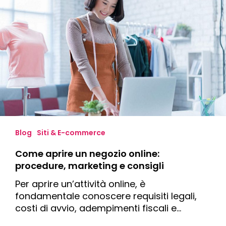
aprire
un
negozio
online:
procedure,
marketing
e
consigli
Blog
Siti & E-commerce
Come aprire un negozio online:
procedure, marketing e consigli
Per aprire un’attività online, è
fondamentale conoscere requisiti legali,
costi di avvio, adempimenti fiscali e…