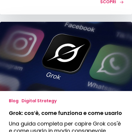
SCOPRI
Grok:
cos’è,
come
funziona
e
come
usarlo
Blog
Digital Strategy
Grok: cos’è, come funziona e come usarlo
Una guida completa per capire Grok cos'è
e come usarlo in modo consapevole.