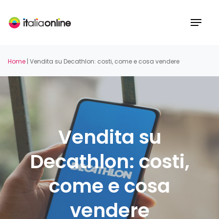
Skip
to
Menu
main
content
Home
|
Vendita su Decathlon: costi, come e cosa vendere
Vendita su
Decathlon: costi,
come e cosa
vendere