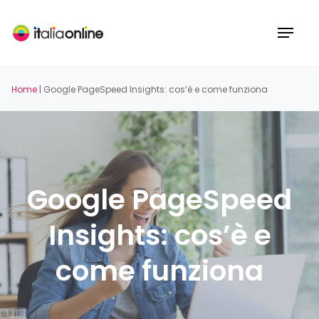
Skip
to
Menu
main
content
Home
|
Google PageSpeed Insights: cos’è e come funziona
Google PageSpeed
Insights: cos’è e
come funziona