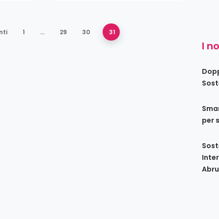
nti
1
…
29
30
31
I n
Dopp
Sost
Smar
per 
Sost
Inte
Abru