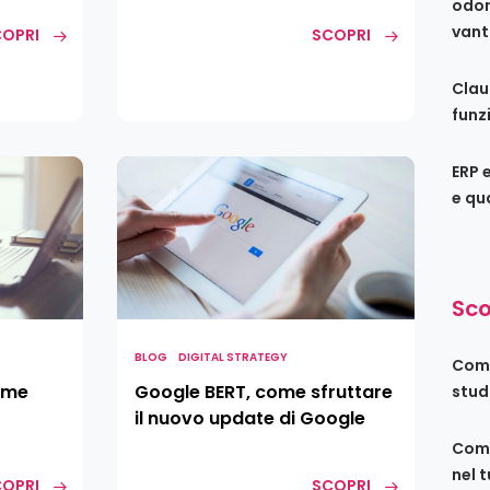
odon
vant
OPRI
SCOPRI
Clau
funz
Google
ERP 
BERT,
e qu
come
sfruttare
il
nuovo
Sco
update
di
BLOG
DIGITAL STRATEGY
Come
Google
come
Google BERT, come sfruttare
stud
il nuovo update di Google
Come
nel 
OPRI
SCOPRI