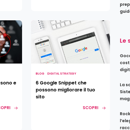
prep
guid
6
Google
Snippet
Le 
che
possono
Gocc
migliorare
cost
il
digi
tuo
BLOG
DIGITAL STRATEGY
sito
 sono e
6 Google Snippet che
La s
possono migliorare il tuo
Sist
sito
maga
OPRI
SCOPRI
Rock
l’el
racc