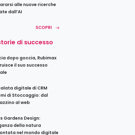
ararsi alle nuove ricerche
ate dall’AI
SCOPRI
storie di successo
ia dopo goccia, Rubimax
ruisce il suo successo
tale
calata digitale di CRM
emi di Stoccaggio: dal
zzino al web
s Gardens Design:
eganza della natura
ontata nel mondo digitale