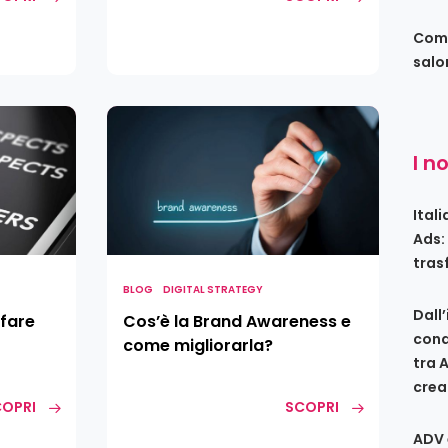
Come
salo
Cos’è
la
I n
Brand
Awareness
e
Ital
come
Ads:
migliorarla?
tras
BLOG
DIGITAL STRATEGY
Dall
 fare
Cos’è la Brand Awareness e
conq
come migliorarla?
tra 
crea
OPRI
SCOPRI
ADV 