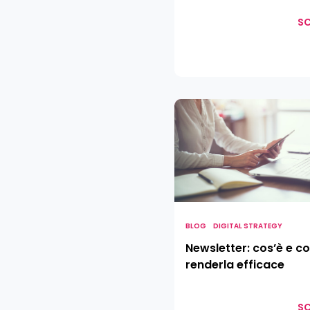
SC
Newsletter:
cos’è
e
come
renderla
efficace
BLOG
DIGITAL STRATEGY
Newsletter: cos’è e 
renderla efficace
SC