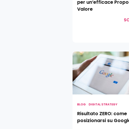
per un’efficace Propo
Valore
SC
Risultato
ZERO:
come
posizionarsi
su
Google
BLOG
DIGITAL STRATEGY
Risultato ZERO: come
posizionarsi su Googl