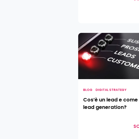
Cos’è
un
lead
e
come
fare
lead
generation?
BLOG
DIGITAL STRATEGY
Cos’è un lead e come
lead generation?
SC