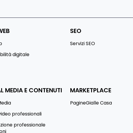
WEB
SEO
b
Servizi SEO
ilità digitale
L MEDIA E CONTENUTI
MARKETPLACE
Media
PagineGialle Casa
video professionali
ione professionale
oni