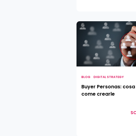
Buyer
Personas:
cosa
sono
e
come
crearle
BLOG
DIGITAL STRATEGY
Buyer Personas: cosa
come crearle
SC