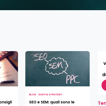
SEO
e
v
SEM:
quali
d
sono
le
differenze?
BLOG
DIGITAL STRATEGY
onsigli
SEO e SEM: quali sono le
Tem