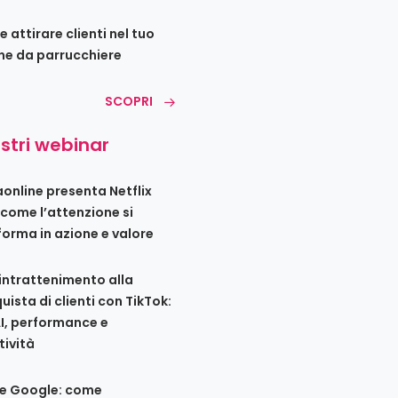
 attirare clienti nel tuo
ne da parrucchiere
SCOPRI
ostri webinar
iaonline presenta Netflix
 come l’attenzione si
forma in azione e valore
’intrattenimento alla
uista di clienti con TikTok:
AI, performance e
tività
e Google: come