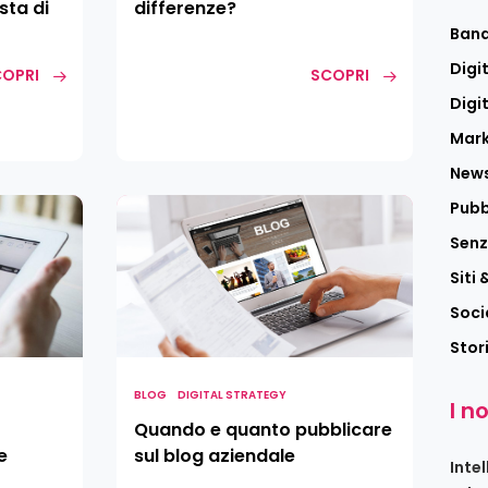
sta di
differenze?
Band
Digi
OPRI
SCOPRI
Digi
Mark
News
Quando
Pubb
e
Senz
quanto
Siti
pubblicare
sul
Soci
blog
Stor
aziendale
BLOG
DIGITAL STRATEGY
I no
Quando e quanto pubblicare
e
sul blog aziendale
Intel