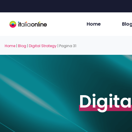
Skip
to
main
content
Home
Blo
Home
|
Blog
|
Digital Strategy
|
Pagina 31
Digita