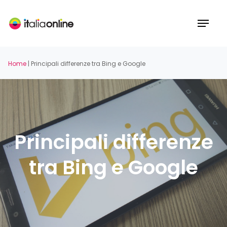
Skip
to
Menu
main
content
Home
|
Principali differenze tra Bing e Google
Principali differenze
tra Bing e Google