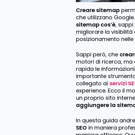
Creare sitemap
perme
che utilizzano Google.
sitemap cos’è
, sappi
migliorare la visibilità
posizionamento nelle 
Sappi però, che
crear
motori di ricerca, ma 
rapida le informazioni
importante strument
collegato ai
servizi S
experience. Ecco il m
un proprio sito intern
aggiungere la sitem
In questa guida and
SEO
in maniera profe
maniera efficace. Ov