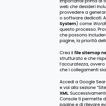
importante prima di tu
web che desideri incl
provvedere a generare
o software dedicati. 
System
) come
WordP
questo processo. Provv
che possono includer
pagine, la priorità del
Crea il
file sitemap n
strutturato e che rispe
l’accuratezza, ovvero
che i collegamenti sia
Accedi a Google Search
e vai alla sezione “Sit
XML
. Successivamente,
Console ti permette di
pagine e di rilevare ev