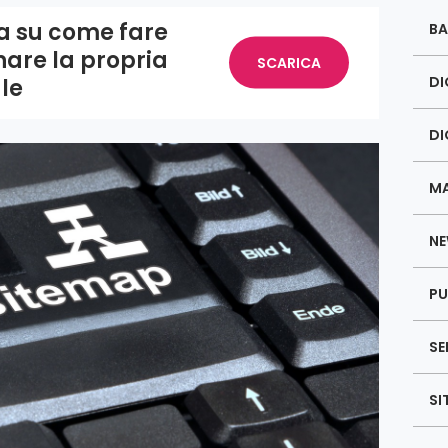
da su come fare
BA
nare la propria
SCARICA
DI
gle
DI
MA
NE
PU
SE
SI