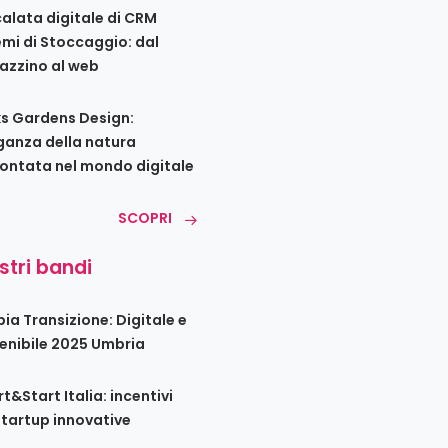
calata digitale di CRM
emi di Stoccaggio: dal
zzino al web
s Gardens Design:
eganza della natura
ontata nel mondo digitale
SCOPRI
ostri bandi
ia Transizione: Digitale e
enibile 2025 Umbria
t&Start Italia: incentivi
startup innovative