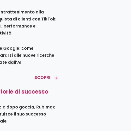
’intrattenimento alla
uista di clienti con TikTok:
AI, performance e
tività
e Google: come
ararsi alle nuove ricerche
ate dall’AI
SCOPRI
storie di successo
ia dopo goccia, Rubimax
ruisce il suo successo
tale