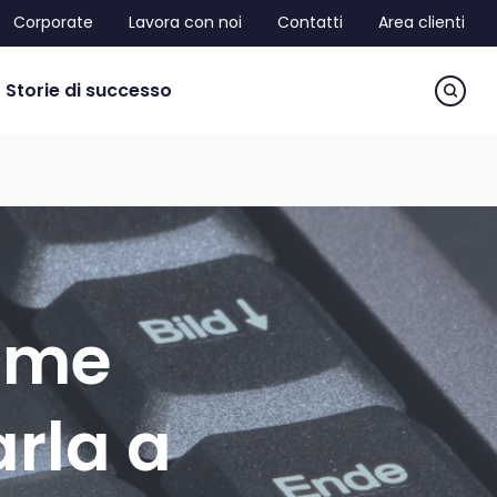
Corporate
Lavora con noi
Contatti
Area clienti
sea
Storie di successo
come
arla a