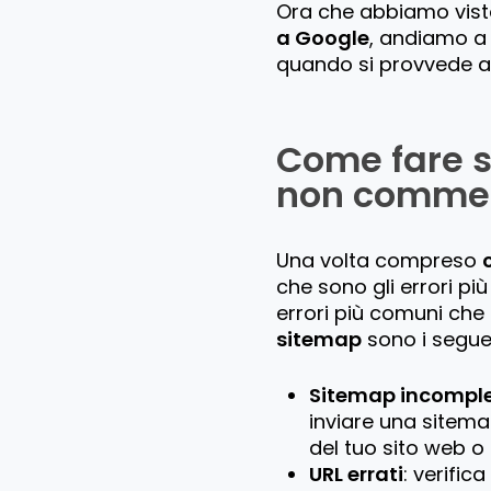
Ora che abbiamo vist
a Google
, andiamo a
quando si provvede 
Come fare s
non commet
Una volta compreso
che sono gli errori più
errori più comuni ch
sitemap
sono i seguen
Sitemap incomple
inviare una sitema
del tuo sito web 
URL errati
: verific