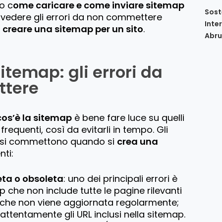
o c
ome caricare e come inviare sitemap
Sost
 vedere gli errori da non commettere
Inte
a
creare una sitemap per un sito
.
Abru
itemap: gli errori da
tere
cos’è la sitemap
è bene fare luce su quelli
 frequenti, così da evitarli in tempo. Gli
e si commettono quando si
crea una
ti:
ta o obsoleta
: uno dei principali errori è
p che non include tutte le pagine rilevanti
o che non viene aggiornata regolarmente;
a attentamente gli URL inclusi nella sitemap.