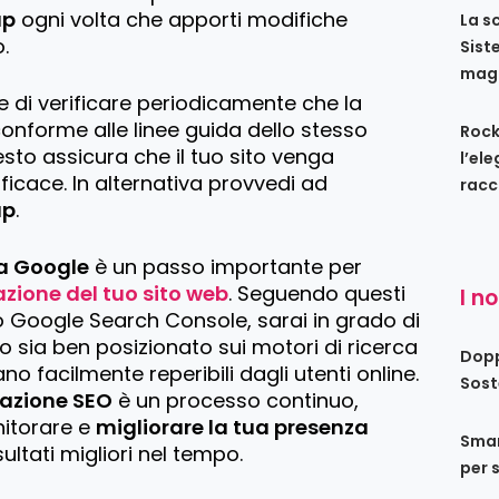
ap
ogni volta che apporti modifiche
La s
o.
Sist
maga
e di verificare periodicamente che la
onforme alle linee guida dello stesso
Rock
sto assicura che il tuo sito venga
l’el
ficace. In alternativa provvedi ad
racc
ap
.
 a Google
è un passo importante per
zazione del tuo sito web
. Seguendo questi
I n
o Google Search Console, sarai in grado di
ito sia ben posizionato sui motori di ricerca
Dopp
no facilmente reperibili dagli utenti online.
Sost
zazione SEO
è un processo continuo,
nitorare e
migliorare la tua presenza
Smar
ultati migliori nel tempo.
per 