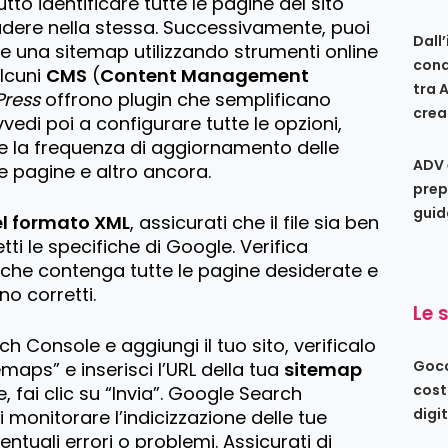
tto identificare tutte le pagine del sito
udere nella stessa. Successivamente, puoi
Dall
 una sitemap utilizzando strumenti online
conq
Alcuni
CMS
(
Content Management
tra 
ress
offrono plugin che semplificano
crea
edi poi a configurare tutte le opzioni,
e la frequenza di aggiornamento delle
ADV 
le pagine e altro ancora.
prep
guid
el formato XML
, assicurati che il file sia ben
tti le specifiche di Google. Verifica
 che contenga tutte le pagine desiderate e
no corretti.
Le 
 Console e aggiungi il tuo sito, verificalo
Gocc
emaps” e inserisci l’URL della tua
sitemap
cost
 fai clic su “Invia”. Google Search
digi
 monitorare l’indicizzazione delle tue
entuali errori o problemi. Assicurati di