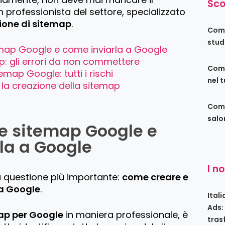
Sco
 professionista del settore, specializzato
ione di sitemap
.
Come
stud
map Google e come inviarla a Google
: gli errori da non commettere
Come
map Google: tutti i rischi
nel 
r la creazione della sitemap
Come
salo
e sitemap Google e
la a Google
I n
la questione più importante:
come creare e
 a Google
.
Ital
Ads:
ap per Google
in maniera professionale, è
tras