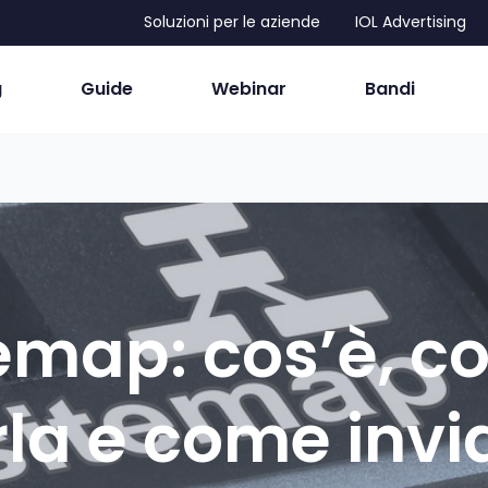
Soluzioni per le aziende
IOL Advertising
g
Guide
Webinar
Bandi
emap: cos’è, 
la e come invi