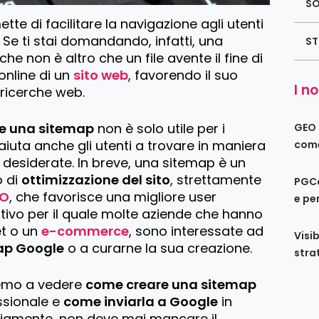
SO
tte di facilitare la navigazione agli utenti
 Se ti stai domandando, infatti, una
ST
 che non è altro che un file avente il fine di
 online di un
sito web
, favorendo il suo
I no
ricerche web.
e una sitemap
non è solo utile per i
GEO s
aiuta anche gli utenti a trovare in maniera
come
 desiderate. In breve, una sitemap è un
o di
ottimizzazione del sito
, strettamente
PGCa
EO
, che favorisce una migliore user
e per
otivo per il quale molte aziende che hanno
et o un
e-commerce
, sono interessate ad
Visib
ap Google
o a curarne la sua creazione.
stra
remo a vedere
come creare una sitemap
ssionale e
come inviarla a Google
in
viamente, non deve mai mancare il