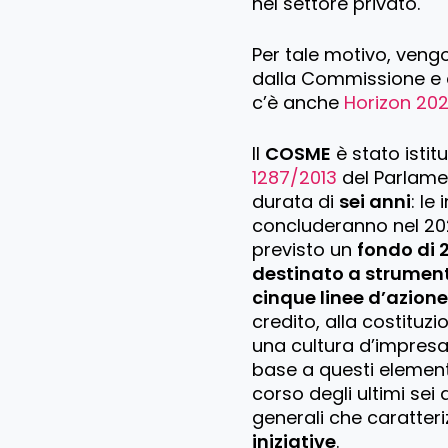
nel settore privato.
Per tale motivo, vengo
dalla Commissione e 
c’è anche
Horizon 20
Il
COSME
è stato istitu
1287/2013
del Parlame
durata di
sei anni
: le
concluderanno nel 2020
previsto un
fondo di 2
destinato a strumenti
cinque linee d’azion
credito, alla costituzi
una cultura d’impresa
base a questi elementi
corso degli ultimi sei
generali che caratter
iniziative
.