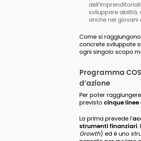
dell’imprenditorial
sviluppare abilità
anche nei giovani 
Come si raggiungono q
concrete sviluppate su
ogni singolo scopo m
Programma COSME
d’azione
Per poter raggiungere i
previsto
cinque linee
La prima prevede l’
ac
strumenti finanziari
.
Growth
) ed è uno str