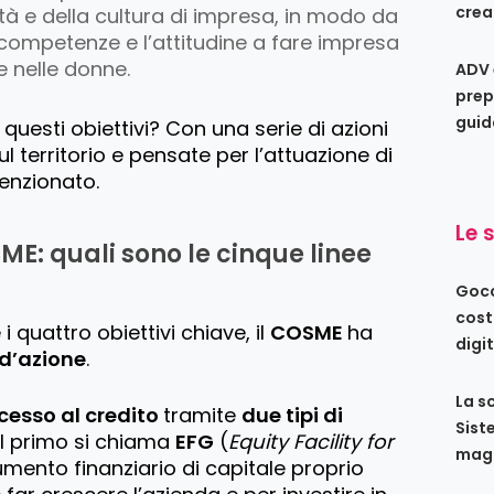
crea
ità e della cultura di impresa, in modo da
, competenze e l’attitudine a fare impresa
e nelle donne.
ADV 
prep
guid
uesti obiettivi? Con una serie di azioni
l territorio e pensate per l’attuazione di
enzionato.
Le 
: quali sono le cinque linee
Gocc
cost
 quattro obiettivi chiave, il
COSME
ha
digi
 d’azione
.
La s
cesso al credito
tramite
due tipi di
Sist
 Il primo si chiama
EFG
(
Equity Facility for
maga
umento finanziario di capitale proprio