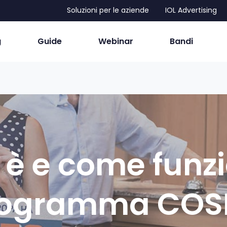
Soluzioni per le aziende
IOL Advertising
g
Guide
Webinar
Bandi
è e come funzi
rogramma COS