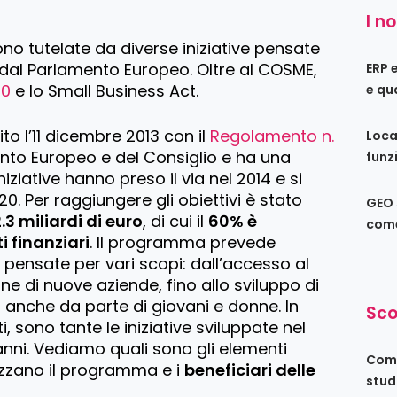
I no
no tutelate da diverse iniziative pensate
dal Parlamento Europeo. Oltre al COSME,
ERP 
20
e lo Small Business Act.
e qu
ito l’11 dicembre 2013 con il
Regolamento n.
Loca
nto Europeo e del Consiglio e ha una
funz
 iniziative hanno preso il via nel 2014 e si
. Per raggiungere gli obiettivi è stato
GEO s
.3 miliardi di euro
, di cui il
60% è
come
 finanziari
. Il programma prevede
e
pensate per vari scopi: dall’accesso al
one di nuove aziende, fino allo sviluppo di
 anche da parte di giovani e donne. In
Sco
, sono tante le iniziative sviluppate nel
 anni. Vediamo quali sono gli elementi
Come
izzano il programma e i
beneficiari delle
stud