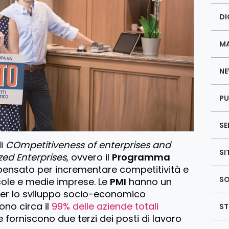
DI
MA
NE
PU
SE
di
COmpetitiveness of enterprises and
SI
ed Enterprises
, ovvero il
Programma
ensato per incrementare competitività e
SO
ccole e medie imprese. Le
PMI
hanno un
er lo sviluppo socio-economico
ono circa il
99% delle aziende totali
ST
 e forniscono due terzi dei posti di lavoro