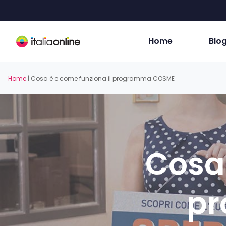
Skip
to
main
content
Home
Blo
Home
|
Cosa è e come funziona il programma COSME
Cosa 
p