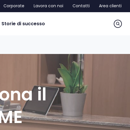
Corporate
Lavora con noi
Contatti
Area clienti
sea
Storie di successo
ona il
ME