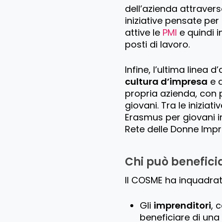
dell’azienda attravers
iniziative pensate per s
attive le
PMI
e quindi i
posti di lavoro.
Infine, l’ultima linea
cultura d’impresa
e d
propria azienda, con p
giovani. Tra le inizia
Erasmus per giovani im
Rete delle Donne Impre
Chi può beneficia
Il COSME ha inquadra
Gli
imprenditori
, 
beneficiare di una 