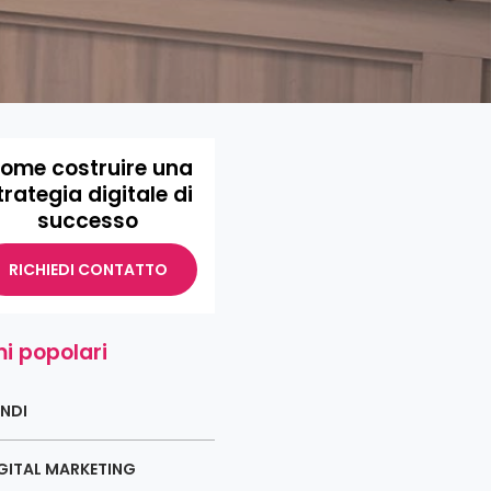
ome costruire una
trategia digitale di
successo
RICHIEDI CONTATTO
i popolari
NDI
GITAL MARKETING