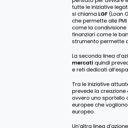
pensato per avviare e 
tutte le iniziative lega
si chiama
LGF
(Loan G
che permette alle PMI
come la condivisione d
finanziari come le ba
strumento permette di 
La seconda linea d’a
mercati
quindi prevede
e reti dedicati all’es
Tra le iniziative attua
prevede la creazione 
ovvero uno sportello c
europee che vogliono 
europeo.
Un’altra linea d’azion