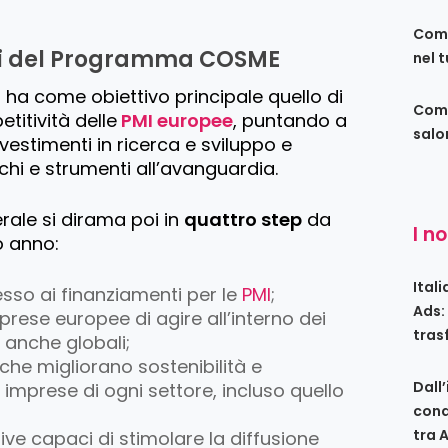
Come
ivi del Programma COSME
nel 
E
ha come obiettivo principale quello di
Come
titività delle
PMI europee
, puntando a
salo
investimenti in ricerca e sviluppo e
chi e strumenti all’avanguardia.
rale si dirama poi in
quattro step
da
I n
o anno:
Ital
esso ai finanziamenti per le
PMI
;
Ads:
prese europee di agire all’interno dei
tras
 anche globali;
e che migliorano sostenibilità e
Dall
 imprese di ogni settore, incluso quello
conq
tra 
ive capaci di stimolare la diffusione