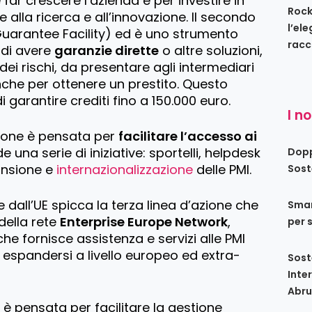
far crescere l’azienda e per investire in
Rock
te alla ricerca e all’innovazione. Il secondo
l’el
uarantee Facility) ed è uno strumento
racc
 di avere
garanzie dirette
o altre soluzioni,
ei rischi, da presentare agli intermediari
nche per ottenere un prestito. Questo
garantire crediti fino a 150.000 euro.
I n
zione è pensata per
facilitare l’accesso ai
 una serie di iniziative: sportelli, helpdesk
Dopp
pansione e
internazionalizzazione
delle PMI.
Sost
te dall’UE spicca la terza linea d’azione che
Smar
della rete
Enterprise Europe Network
,
per 
he fornisce assistenza e servizi alle PMI
espandersi a livello europeo ed extra-
Sost
Inte
Abru
e è pensata per facilitare la gestione