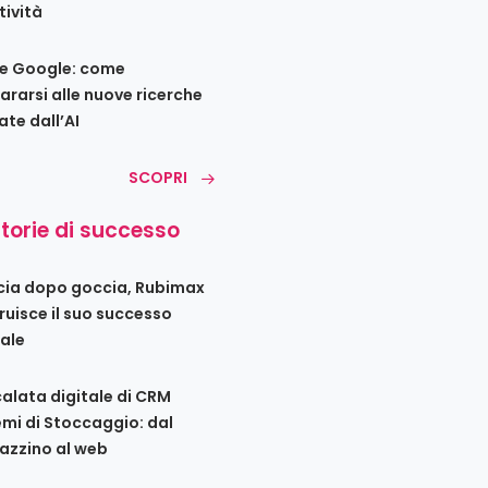
tività
e Google: come
ararsi alle nuove ricerche
ate dall’AI
SCOPRI
storie di successo
ia dopo goccia, Rubimax
ruisce il suo successo
tale
calata digitale di CRM
emi di Stoccaggio: dal
zzino al web