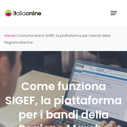
Skip
to
Menu
main
content
Home
|
Come funziona SIGEF, la piattaforma per i bandi della
Regione Marche
Come funziona
SIGEF, la piattaforma
per i bandi della