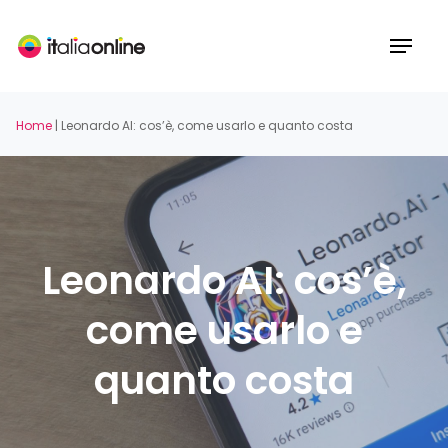
Skip
to
Menu
main
content
Home
|
Leonardo AI: cos’è, come usarlo e quanto costa
Leonardo AI: cos’è,
come usarlo e
quanto costa