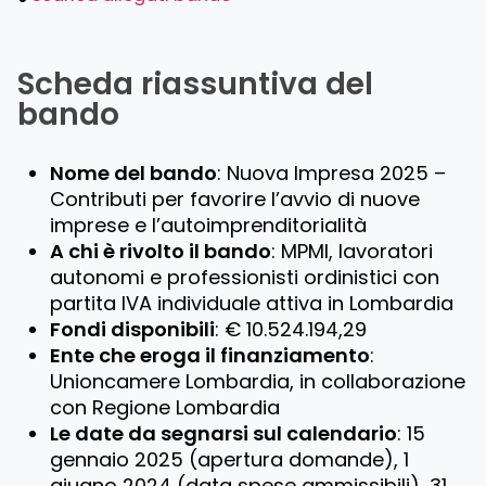
Scheda riassuntiva del
bando
Nome del bando
: Nuova Impresa 2025 –
Contributi per favorire l’avvio di nuove
imprese e l’autoimprenditorialità
A chi è rivolto il bando
: MPMI, lavoratori
autonomi e professionisti ordinistici con
partita IVA individuale attiva in Lombardia
Fondi disponibili
: € 10.524.194,29
Ente che eroga il finanziamento
:
Unioncamere Lombardia, in collaborazione
con Regione Lombardia
Le date da segnarsi sul calendario
: 15
gennaio 2025 (apertura domande), 1
giugno 2024 (data spese ammissibili), 31