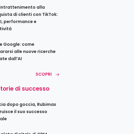
’intrattenimento alla
uista di clienti con TikTok:
AI, performance e
tività
e Google: come
ararsi alle nuove ricerche
ate dall’AI
SCOPRI
storie di successo
ia dopo goccia, Rubimax
ruisce il suo successo
tale