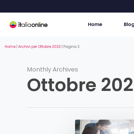
Skip
to
main
content
Home
Blo
Home
|
Archivi per Ottobre 2023
|
Pagina 2
Monthly Archives
Ottobre 20
Sito
vetrina: