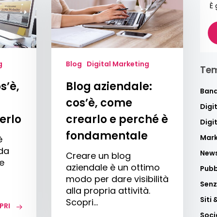
cos’è,
È 
come
crearlo
e
perché
è
g
Blog
Digital Marketing
Tem
fondamentale
s’è,
Blog aziendale:
Band
cos’è, come
Digi
erlo
crearlo e perché è
Digi
fondamentale
Mark
è
 da
News
Creare un blog
ve
aziendale è un ottimo
Pubb
modo per dare visibilità
Senz
alla propria attività.
Siti
Scopri…
PRI
Soci