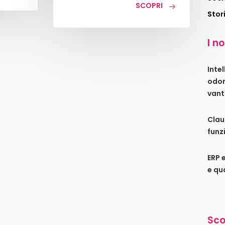
SCOPRI
Stor
I no
Intel
odon
vant
Clau
funz
ERP 
e qu
Sco