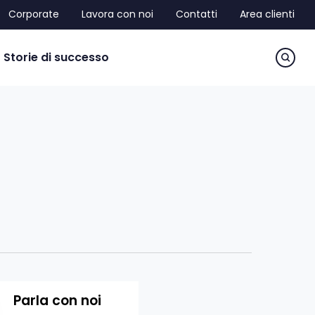
Corporate
Lavora con noi
Contatti
Area clienti
sea
Storie di successo
Parla con noi