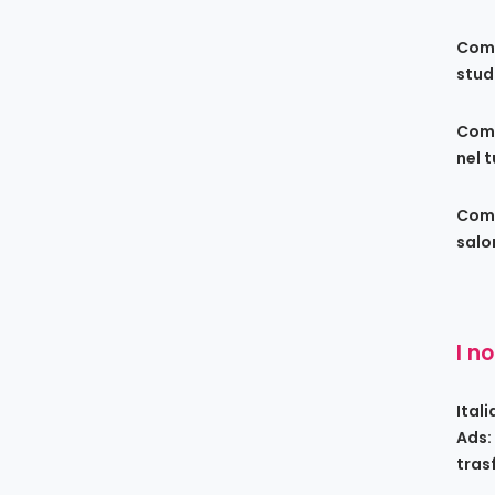
Come
stud
Come
nel 
Come
salo
I n
Ital
Ads:
tras