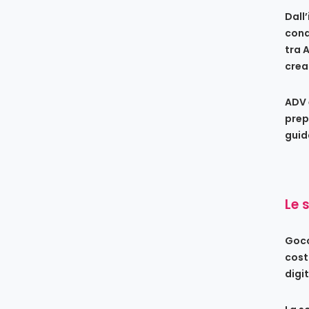
Dall
conq
tra 
crea
ADV 
prep
guid
Le 
Gocc
cost
digi