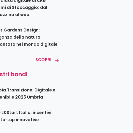
calata digitale di CRM
emi di Stoccaggio: dal
zzino al web
s Gardens Design:
eganza della natura
ontata nel mondo digitale
SCOPRI
ostri bandi
ia Transizione: Digitale e
enibile 2025 Umbria
t&Start Italia: incentivi
startup innovative