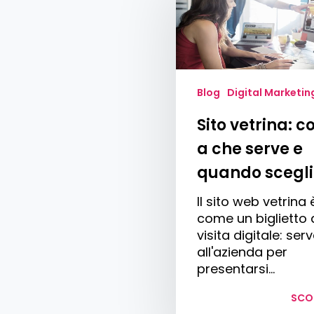
cos’è,
a
che
serve
e
quando
Blog
Digital Marketin
sceglierlo
Sito vetrina: co
a che serve e
quando scegli
Il sito web vetrina 
come un biglietto
visita digitale: ser
all'azienda per
presentarsi…
SCO