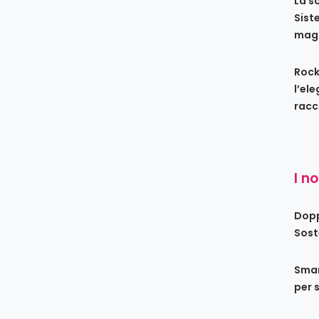
La s
Sist
maga
Rock
l’el
racc
I n
Dopp
Sost
Smar
per 