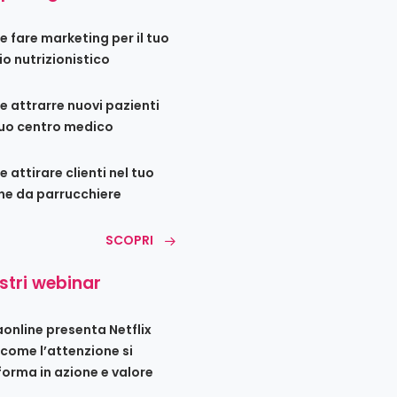
 fare marketing per il tuo
io nutrizionistico
 attrarre nuovi pazienti
tuo centro medico
 attirare clienti nel tuo
ne da parrucchiere
SCOPRI
ostri webinar
iaonline presenta Netflix
 come l’attenzione si
forma in azione e valore