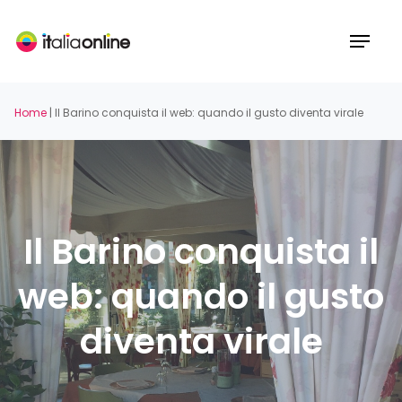
Skip
to
Menu
main
content
Home
|
Il Barino conquista il web: quando il gusto diventa virale
Il Barino conquista il
web: quando il gusto
diventa virale