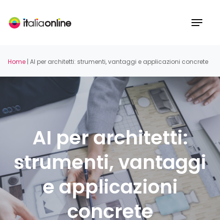
Skip
to
Menu
main
content
Home
|
AI per architetti: strumenti, vantaggi e applicazioni concrete
AI per architetti:
strumenti, vantaggi
e applicazioni
concrete