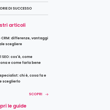
ORIE DI SUCCESSO
stri articoli
e CRM: differenze, vantaggi
ale scegliere
l SEO: cos'è, come
iona e come farla bene
pecialist: chi è, cosa fa e
 sceglierlo
SCOPRI
pri le guide