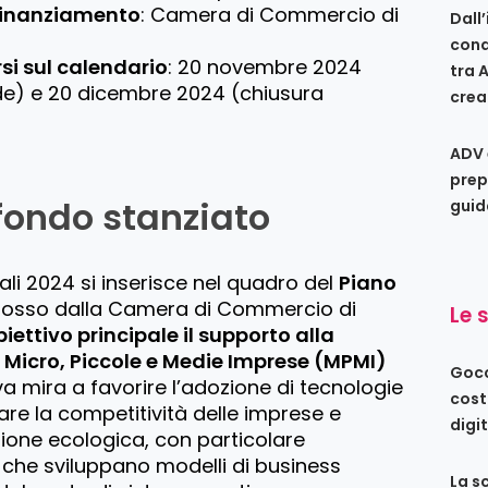
 finanziamento
: Camera di Commercio di
Dall
conq
si sul calendario
: 20 novembre 2024
tra 
e) e 20 dicembre 2024 (chiusura
crea
ADV 
prep
 fondo stanziato
guid
ali 2024 si inserisce nel quadro del
Piano
mosso dalla Camera di Commercio di
Le 
ettivo principale il supporto alla
e Micro, Piccole e Medie Imprese (MPMI)
Gocc
ativa mira a favorire l’adozione di tecnologie
cost
are la competitività delle imprese e
digi
ione ecologica, con particolare
i che sviluppano modelli di business
La s