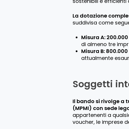
sostenibili e efficient
La dotazione comples
suddivisa come segu
Misura A: 200.000
di almeno tre impr
Misura B: 800.000
attualmente esauri
Soggetti int
Il bando si rivolge a 
(MPMI) con sede legal
appartenenti a qualsi
voucher, le imprese de