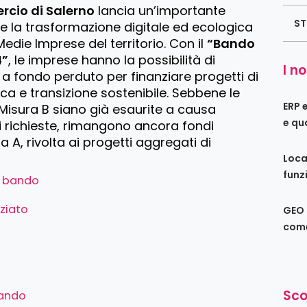
cio di Salerno
lancia un’importante
ST
re la trasformazione digitale ed ecologica
Medie Imprese del territorio. Con il
“Bando
4”
, le imprese hanno la possibilità di
I no
 a fondo perduto per finanziare progetti di
ca e transizione sostenibile. Sebbene le
ERP 
 Misura B siano già esaurite a causa
e qu
i richieste, rimangono ancora fondi
ra A, rivolta ai progetti aggregati di
Loca
funz
l bando
ziato
GEO s
come
Sco
ando