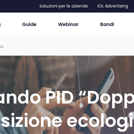
Soluzioni per le aziende
IOL Advertising
g
Guide
Webinar
Bandi
no
ando PID “Dopp
sizione ecolog