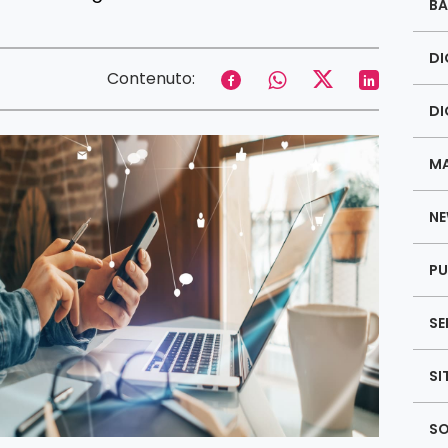
BA
DI
Contenuto:
DI
MA
NE
PU
SE
SI
SO