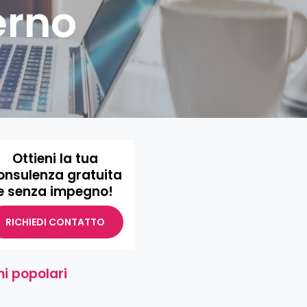
erno
Ottieni la tua
onsulenza gratuita
e senza impegno!
RICHIEDI CONTATTO
i popolari