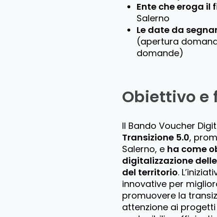
Ente che eroga il
Salerno
Le date da segnar
(apertura domand
domande)
Obiettivo e
Il Bando Voucher Digit
Transizione 5.0
, pro
Salerno, e
ha come obi
digitalizzazione dell
del territorio
. L’inizi
innovative per miglior
promuovere la transiz
attenzione ai progett