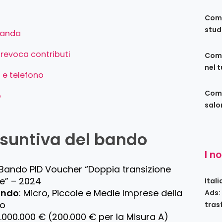
Come
stud
manda
 revoca contributi
Come
nel 
l e telefono
Come
o
salo
suntiva del bando
I n
 Bando PID Voucher “Doppia transizione
le” – 2024
Ital
bando
: Micro, Piccole e Medie Imprese della
Ads:
no
tras
 1.000.000 € (200.000 € per la Misura A)