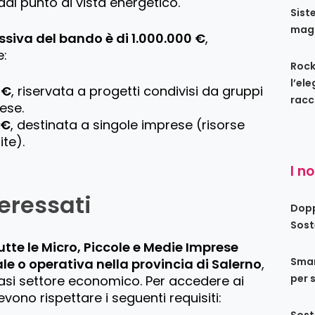
i dal punto di vista energetico.
Sist
maga
siva del bando è di 1.000.000 €
,
e:
Rock
l’el
 €
, riservata a progetti condivisi da gruppi
racc
ese.
 €
, destinata a singole imprese (risorse
te).
I n
eressati
Dopp
Sost
tutte le Micro, Piccole e Medie Imprese
Smar
e o operativa nella provincia di Salerno
,
per 
asi settore economico. Per accedere ai
vono rispettare i seguenti requisiti:
Sost