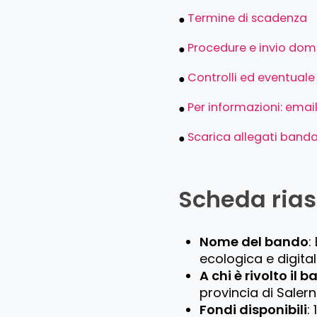
Termine di scadenza
Procedure e invio do
Controlli ed eventuale
Per informazioni: emai
Scarica allegati band
Scheda rias
Nome del bando
:
ecologica e digita
A chi è rivolto il 
provincia di Saler
Fondi disponibili
: