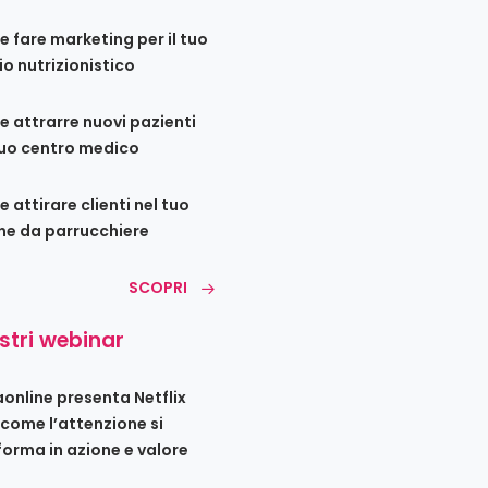
 fare marketing per il tuo
io nutrizionistico
 attrarre nuovi pazienti
tuo centro medico
 attirare clienti nel tuo
ne da parrucchiere
SCOPRI
ostri webinar
iaonline presenta Netflix
 come l’attenzione si
forma in azione e valore