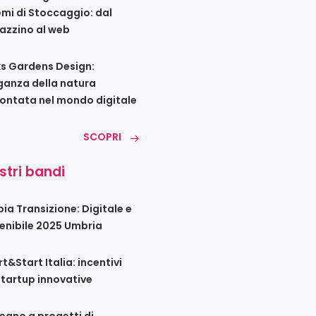
emi di Stoccaggio: dal
zzino al web
s Gardens Design:
eganza della natura
ontata nel mondo digitale
SCOPRI
ostri bandi
ia Transizione: Digitale e
enibile 2025 Umbria
t&Start Italia: incentivi
startup innovative
egno a progetti di