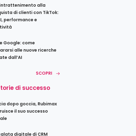
’intrattenimento alla
uista di clienti con TikTok:
AI, performance e
tività
e Google: come
ararsi alle nuove ricerche
ate dall’AI
SCOPRI
storie di successo
ia dopo goccia, Rubimax
ruisce il suo successo
tale
calata digitale di CRM