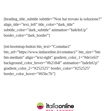
[heading_title_subtitle subtitle=”Non hai trovato la soluzione?”
align_title=”text_left” title_color=”dark_title”
subtitle_color=”dark_subtitle” animation=”fadeInUp”
border_color=”dark_border”]
[mt-bootstrap-button btn_text=”Contattaci”
btn_url=”https://www.italiaonline.it/contattaci/” btn_size=”btn
btn-medium” align=”text-right” gradient_color_1=”#de1e63″
background_color_hover=”#b2184f” animation=”fadeInUp”
gradient_color_2=”#252525″ border_color=”#252525″
border_color_hover=”#65bc7b”]