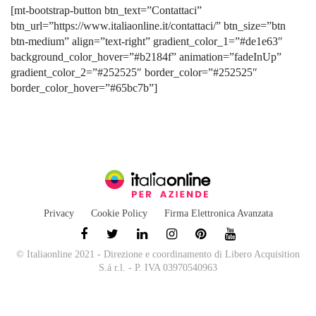
[mt-bootstrap-button btn_text=”Contattaci”
btn_url=”https://www.italiaonline.it/contattaci/” btn_size=”btn
btn-medium” align=”text-right” gradient_color_1=”#de1e63″
background_color_hover=”#b2184f” animation=”fadeInUp”
gradient_color_2=”#252525″ border_color=”#252525″
border_color_hover=”#65bc7b”]
Privacy
Cookie Policy
Firma Elettronica Avanzata
© Italiaonline 2021 - Direzione e coordinamento di Libero Acquisition
S.á r.l. - P. IVA 03970540963