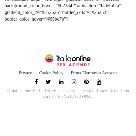
background_color_hover=”#b2184f” animation=”fadeInUp”
gradient_color_2=”#252525″ border_color=”#252525″
border_color_hover=”#65bc7b”]
Privacy
Cookie Policy
Firma Elettronica Avanzata
© Italiaonline 2021 - Direzione e coordinamento di Libero Acquisition
S.á r.l. - P. IVA 03970540963