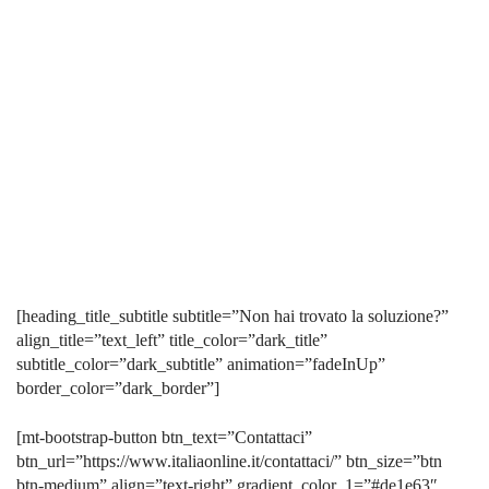
[heading_title_subtitle subtitle=”Non hai trovato la soluzione?”
align_title=”text_left” title_color=”dark_title”
subtitle_color=”dark_subtitle” animation=”fadeInUp”
border_color=”dark_border”]
[mt-bootstrap-button btn_text=”Contattaci”
btn_url=”https://www.italiaonline.it/contattaci/” btn_size=”btn
btn-medium” align=”text-right” gradient_color_1=”#de1e63″