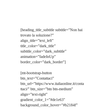
[heading_title_subtitle subtitle=”Non hai
trovato la soluzione?”
align_title=”text_left”
title_color=”dark_title”
subtitle_color=”dark_subtitle”
animation=”fadeInUp”
border_color=”dark_border”]
[mt-bootstrap-button
btn_text=”Contattaci”
btn_url=”https://www.italiaonline.it/conta
ttaci/” btn_size=”btn btn-medium”
align=”text-right”
gradient_color_1=”#de1e63″
background_color_hover=”#b2184f”