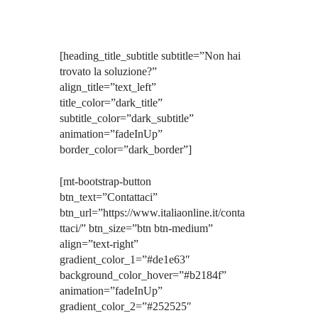
[heading_title_subtitle subtitle=”Non hai
trovato la soluzione?”
align_title=”text_left”
title_color=”dark_title”
subtitle_color=”dark_subtitle”
animation=”fadeInUp”
border_color=”dark_border”]
[mt-bootstrap-button
btn_text=”Contattaci”
btn_url=”https://www.italiaonline.it/conta
ttaci/” btn_size=”btn btn-medium”
align=”text-right”
gradient_color_1=”#de1e63″
background_color_hover=”#b2184f”
animation=”fadeInUp”
gradient_color_2=”#252525″