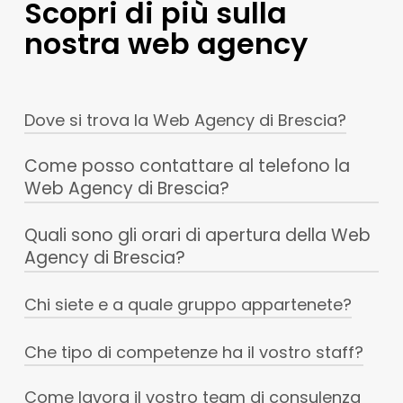
Scopri di più sulla
nostra web agency
Dove si trova la Web Agency di Brescia?
Come posso contattare al telefono la
La nostra Web Agency si trova in
Via della
Web Agency di Brescia?
Posta, 2 – 25122 Brescia (BS)
Quali sono gli orari di apertura della Web
Il numero di telefono verificato è:
0305245071
Agency di Brescia?
Chi siete e a quale gruppo appartenete?
Lunedì 08:30 – 18:00
Martedì 08:30 – 18:00
Che tipo di competenze ha il vostro staff?
Siamo la Web Agency di Brescia, parte del
Mercoledì 08:30 – 18:000
gruppo Italiaonline ed in particolare della
Giovedì 08:30 – 18:00
Come lavora il vostro team di consulenza
Il nostro team è composto da professionisti e