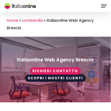
Men
Skip
to
main
Home
»
Lombardia
»
Italiaonline Web Agency
content
Brescia
Italiaonline Web Agency Brescia
RICHIEDI CONTATTO
SCOPRI I NOSTRI CLIENTI