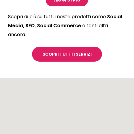
LEGGI DI PIÙ
spesso limitata a siti vetrina poco aggiornati o
strumenti che non aiutano davvero a generare
Scopri di più su tutti i nostri prodotti come
Social
contatti. Chi cerca un fornitore o un servizio oggi
Media, SEO, Social Commerce
e tanti altri
confronta rapidamente più alternative sui
ancora.
social o sui motori di ricerca
, valuta affidabilità e
chiarezza dell’offerta e decide in tempi molto più
SCOPRI TUTTI I SERVIZI
rapidi rispetto al passato.
Per questo il supporto di un’agenzia di
comunicazione come Italiaonline è fondamentale
per aiutare le imprese di Brescia e dintorni a
rendere più efficace la presenza digitale
,
migliorare la qualità delle richieste
ricevute e
sostenere la crescita commerciale
in modo più
strutturato.