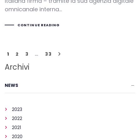
italiana firma – tramite la sua agenzia digitale
omnicanale interna…
CONTINUE READING
1
2
3
…
33
Archivi
NEWS
2023
2022
2021
2020