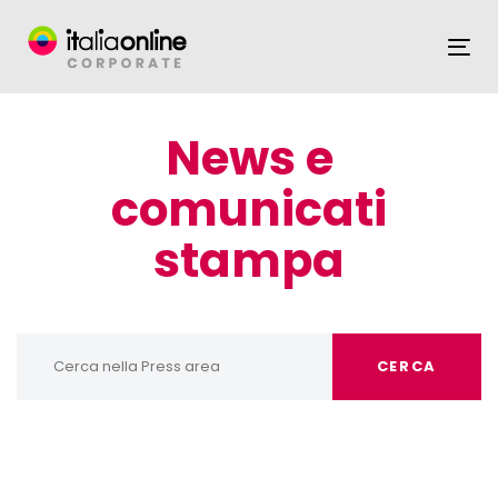
Skip
Skip
links
to
To
content
News e
comunicati
stampa
CERCA