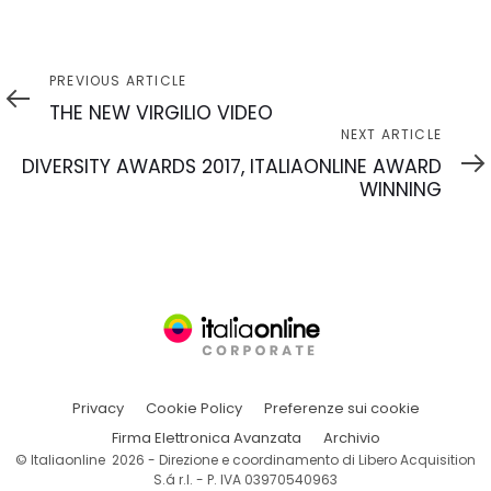
Previous
PREVIOUS ARTICLE
Article
THE NEW VIRGILIO VIDEO
Next
NEXT ARTICLE
Article
DIVERSITY AWARDS 2017, ITALIAONLINE AWARD
WINNING
Privacy
Cookie Policy
Preferenze sui cookie
Firma Elettronica Avanzata
Archivio
© Italiaonline 2026 - Direzione e coordinamento di Libero Acquisition
S.á r.l. - P. IVA 03970540963