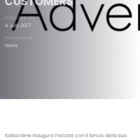
CUSTOMERS
PUBLISHED ON:
4 July 2017
PUBLISHED IN:
News
Post
navigation
Italiaonline inaugura l’estate con il lancio della sua