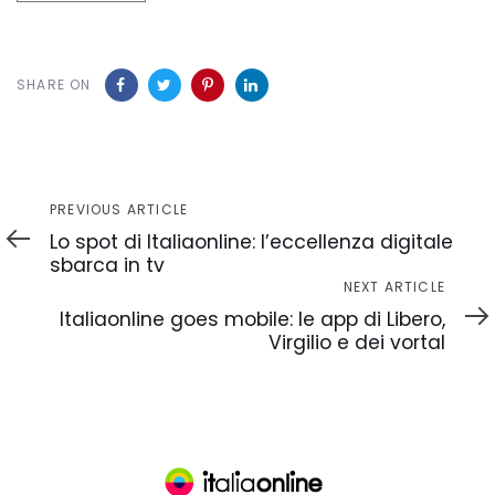
SHARE ON
Previous
PREVIOUS ARTICLE
Article
Lo spot di Italiaonline: l’eccellenza digitale
sbarca in tv
Next
NEXT ARTICLE
Article
Italiaonline goes mobile: le app di Libero,
Virgilio e dei vortal