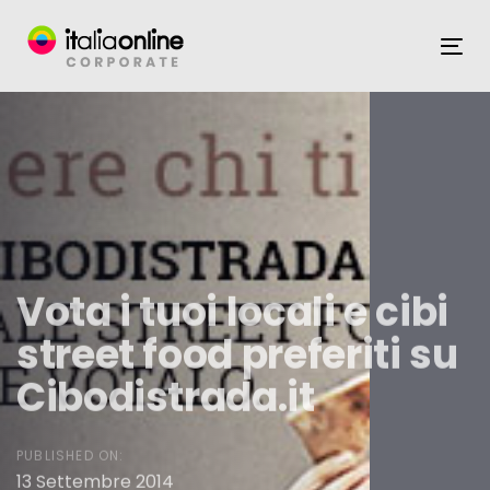
Skip
Skip
links
to
To
content
na
Vota i tuoi locali e cibi
street food preferiti su
Cibodistrada.it
PUBLISHED ON:
13 Settembre 2014