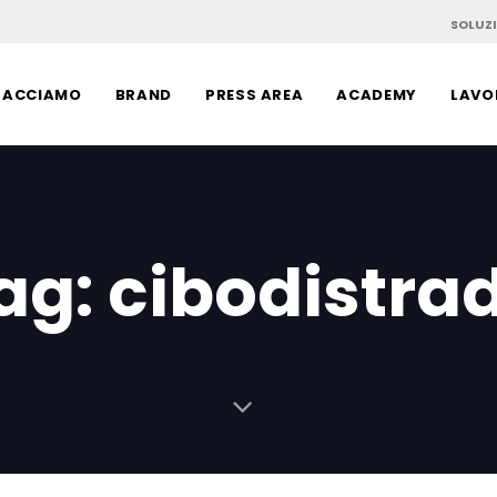
SOLUZI
FACCIAMO
BRAND
PRESS AREA
ACADEMY
LAVO
ag: cibodistra