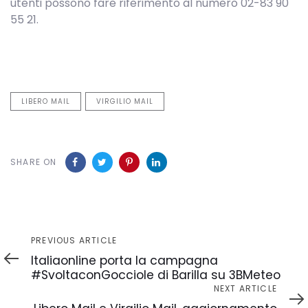
utenti possono fare riferimento al numero 02-83 90
55 21.
LIBERO MAIL
VIRGILIO MAIL
SHARE ON
Previous
PREVIOUS ARTICLE
Article
Italiaonline porta la campagna
#SvoltaconGocciole di Barilla su 3BMeteo
Next
NEXT ARTICLE
Article