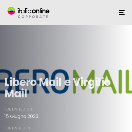
Skip
Skip
links
to
To
content
na
Libero Mail e Virgilio
Mail
PUBLISHED ON:
15 Giugno 2023
PUBLISHED IN: