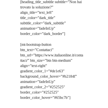
[heading_title_subtitle subtitle=”Non hai
trovato la soluzione?”
align_title=”text_left”
title_color=”dark_title”
subtitle_color=”dark_subtitle”
animation=”fadeInUp”
border_color=”dark_border”]
[mt-bootstrap-button
btn_text=”Contattaci”
btn_url=”https://www.italiaonline.it/conta
ttaci/” btn_size=”btn btn-medium”
align=”text-right”
gradient_color_1=”#de1e63″
background_color_hover=”#b2184f”
animation=”fadeInUp”
gradient_color_2=”#252525″
border_color=”#252525″
border_color_hover=”#65bc7b”]