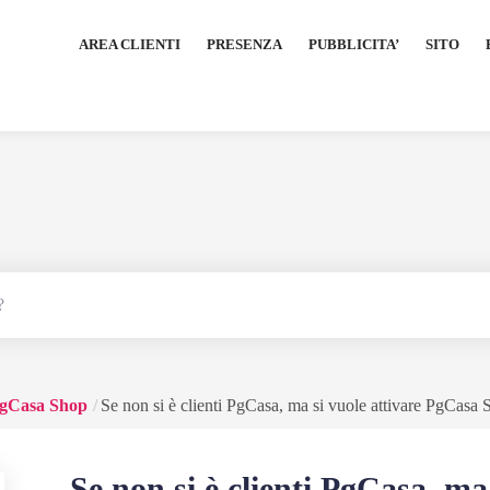
AREA CLIENTI
PRESENZA
PUBBLICITA’
SITO
gCasa Shop
Se non si è clienti PgCasa, ma si vuole attivare PgCasa
Se non si è clienti PgCasa, ma