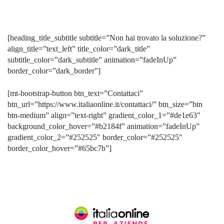
[heading_title_subtitle subtitle=”Non hai trovato la soluzione?”
align_title=”text_left” title_color=”dark_title”
subtitle_color=”dark_subtitle” animation=”fadeInUp”
border_color=”dark_border”]
[mt-bootstrap-button btn_text=”Contattaci”
btn_url=”https://www.italiaonline.it/contattaci/” btn_size=”btn
btn-medium” align=”text-right” gradient_color_1=”#de1e63″
background_color_hover=”#b2184f” animation=”fadeInUp”
gradient_color_2=”#252525″ border_color=”#252525″
border_color_hover=”#65bc7b”]