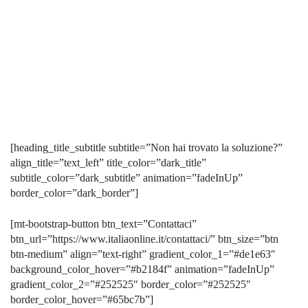
[heading_title_subtitle subtitle=”Non hai trovato la soluzione?”
align_title=”text_left” title_color=”dark_title”
subtitle_color=”dark_subtitle” animation=”fadeInUp”
border_color=”dark_border”]
[mt-bootstrap-button btn_text=”Contattaci”
btn_url=”https://www.italiaonline.it/contattaci/” btn_size=”btn
btn-medium” align=”text-right” gradient_color_1=”#de1e63″
background_color_hover=”#b2184f” animation=”fadeInUp”
gradient_color_2=”#252525″ border_color=”#252525″
border_color_hover=”#65bc7b”]