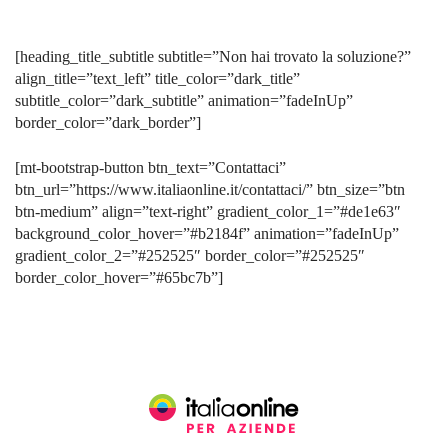
[heading_title_subtitle subtitle=”Non hai trovato la soluzione?”
align_title=”text_left” title_color=”dark_title”
subtitle_color=”dark_subtitle” animation=”fadeInUp”
border_color=”dark_border”]
[mt-bootstrap-button btn_text=”Contattaci”
btn_url=”https://www.italiaonline.it/contattaci/” btn_size=”btn
btn-medium” align=”text-right” gradient_color_1=”#de1e63″
background_color_hover=”#b2184f” animation=”fadeInUp”
gradient_color_2=”#252525″ border_color=”#252525″
border_color_hover=”#65bc7b”]