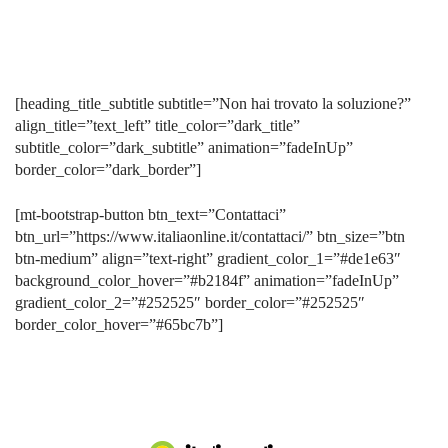
[heading_title_subtitle subtitle=”Non hai trovato la soluzione?”
align_title=”text_left” title_color=”dark_title”
subtitle_color=”dark_subtitle” animation=”fadeInUp”
border_color=”dark_border”]
[mt-bootstrap-button btn_text=”Contattaci”
btn_url=”https://www.italiaonline.it/contattaci/” btn_size=”btn
btn-medium” align=”text-right” gradient_color_1=”#de1e63″
background_color_hover=”#b2184f” animation=”fadeInUp”
gradient_color_2=”#252525″ border_color=”#252525″
border_color_hover=”#65bc7b”]