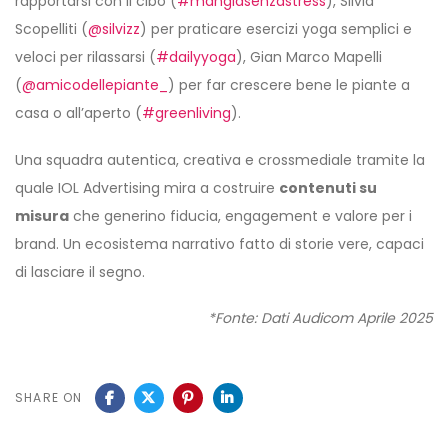
rapportarsi con il cibo (
#mangiasenzastress
), Silvia
Scopelliti (
@silvizz
) per praticare esercizi yoga semplici e
veloci per rilassarsi (
#dailyyoga
), Gian Marco Mapelli
(
@amicodellepiante_
) per far crescere bene le piante a
casa o all’aperto (
#greenliving
).
Una squadra autentica, creativa e crossmediale tramite la
quale IOL Advertising mira a costruire
contenuti su
misura
che generino fiducia, engagement e valore per i
brand. Un ecosistema narrativo fatto di storie vere, capaci
di lasciare il segno.
*Fonte: Dati Audicom Aprile 2025
SHARE ON